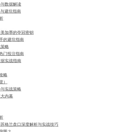
势与数据解读
台与避坑指南
析
在美加墨的夺冠密钥
老手的避坑指南
战策略
年热门投注指南
数据实战指南
攻略
里）
势与实战策略
三大内幕
析
界杯苏格兰盘口深度解析与实战技巧
突围？