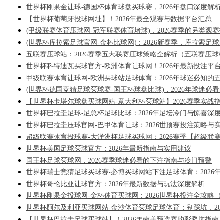
世界杯刚果金让球-德国杯体育球盘买球赛，2026年盘口深度解
【世界杯葡萄牙投球网址】！2026年最全观赛与数据平台汇总
(甲级联赛体育压球网-冠军联赛体育堵球)，2026赛季的另类观
(世界杯库拉索足球官网-金杯比球网)：2026新赛季，库拉索足
五联赛压球站：2026赛季五大联赛压球策略全解析（五联赛压
世界杯科特迪瓦买球官方-欧洲体育让球网！2026年最新投注平
甲级联赛体育让球网-欧洲买球站足球体育：2026年球迷必知的
(世界杯德国竞猜足球买球赛-国王杯球盘比球)，2026年球迷必
【世界杯卡塔尔球盘买球网站-意大利杯买球站】2026赛季实
世界杯巴拉圭足球-足总杯足球比球：2026年足坛冷门与惊喜深
世界杯巴拉圭压球官网-巴甲体育让球：2026世预赛投注策略与实
超级联赛体育投球赛-大洋洲杯足球买球网：2026赛季【超级联
世界杯美国足球买球官方：2026年最新指南与实用建议
国王杯足球买球网，2026赛季球迷必看的下注指南与冷门预警
世界杯瑞士竞猜足球买球赛-必博买球网站下注足球体育：2026
世界杯哥伦比亚让球官方：2026年最新数据与玩法深度解析
世界杯刚果金投球网-金杯体育买球网：2026世界杯投注全攻略
世界杯阿尔及利亚买球网站-金沙体育买球足球体育：别踩坑，20
【世界杯巴拉圭足球买球站】！2026年南美预选赛购彩避坑指南