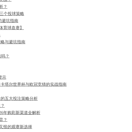
分析？
的三个投球策略
的避坑指南
赛体育球盘赛】
略
策略与避坑指南
道吗？
警示
6年卡塔尔世界杯与欧冠竞猜的实战指南
过的五大投注策略分析
注？
26年购彩新渠道全解析
弈？
又恨的观赛新选择