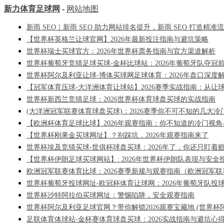
新力体育足球网
-
网站地图
新雨 SEO｜新雨 SEO 助力网站排名提升，新雨 SEO 打造精准
【世界杯英格兰让球官网】2026年最新投注指南与避坑策略
世界杯瑞士买球官方：2026年世界杯票务指南与官方渠道解析
世界杯葡萄牙竞猜足球买球-金杯比球站：2026年葡萄牙队夺冠
世界杯阿尔及利亚让球-博体买球网足球体育：2026年盘口深度
【冠军体育压球-大洋洲体育让球站】2026赛季实战指南：从让
世界杯新西兰竞猜足球：2026世界杯体育球盘买球的实战指南
(大洋洲冠军联赛体育球盘买球)：2026赛季你不可不知的几大冷
【欧洲杯体育足球比球】2026年观赛指南：你不知道的冷门视
【世界杯刚果金买球网址】？别踩坑，2026年观赛指南来了
世界杯埃及竞猜买球-世俱杯球盘买球：2026年了，你还只盯着
【世界杯伊朗足球买球网站】: 2026年世界杯伊朗队表现与安全
欧洲冠军联赛体育比球：2026赛季新规与观赛指南（欧洲冠军
世界杯葡萄牙投球网址-欧冠杯体育让球网：2026年葡萄牙队
世界杯沙特阿拉伯买球网址：警惕陷阱，安全观赛指南
世界杯阿尔及利亚足球官网？带你解锁2026观赛宝藏地 (世界杯
足联体育体球站-金杯赛体育球盘买球：2026实战指南与避坑心