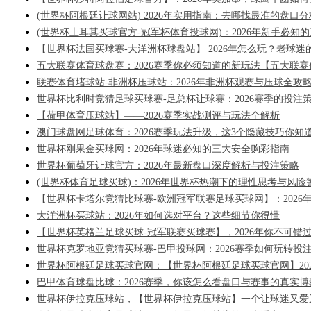
(世界杯阿根廷让球网站) 2026年实用指南：去哪找最准的盘口
(世界杯土耳其买球官方-冠军杯体育投球网)：2026年新手必知
【世界杯法国买球赛-大洋洲杯球盘站】 2026年怎么玩？老球迷
五大联赛体育球盘赛：2026赛季你必须知道的新玩法【五大联
联赛体育堵球站-非洲杯压球站：2026年非洲杯观赛与压球全攻
世界杯比利时竞猜足球买球赛-足总杯让球赛：2026赛季的投注
【荷甲体育压球站】——2026赛季实战测评与玩法全解析
澳门球盘网足球体育：2026赛季玩法升级，这3个隐藏技巧你知
世界杯刚果金买球网：2026年球迷必知的三大安全购彩指南
世界杯葡萄牙让球官方：2026年最新盘口深度解析与投注策略
(世界杯体育足球买球)：2026年世界杯热潮下的理性思考与风险
【世界杯卡塔尔竞猜比球赛-欧洲冠军联赛足球买球网】：202
大洋洲杯买球站：2026年如何选对平台？这些细节你得懂
【世界杯英格兰足球买球-冠军联赛买球赛】，2026年你不可错
世界杯克罗地亚竞猜买球赛-巴甲投球网：2026赛季如何玩转投
世界杯阿根廷足球买球官网：【世界杯阿根廷足球买球官网】20
巴甲体育球盘比球：2026赛季，你该怎么看盘口与赛事的真实博
世界杯伊拉克压球站，【世界杯伊拉克压球站】一个让球迷又爱