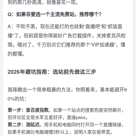
到的那几秒高清，就像昙花一现。
Q：如果非要选一个主流免费站，推荐哪个？
A：不吹不黑，现在还能打的也就剩“直播吧”和“抓饭直
播”了。但前提是你得装好广告拦截插件，关掉麦克风权
限。哦对了，千万别点它们推荐的那个“VIP加速器”，懂
的都懂。
2026年避坑指南：选站前先做这三步
我琢磨出一个简单粗暴的方法，你照着来，基本能避开9
0%的坑：
第一步：查百度指数
。如果一个站点的搜索热度突然飙升，
但评论区全是水军五星好评，直接pass。
第二步：测延迟
。用手机和电脑同时打开同一个直播链接，
如果手机端比电脑端慢3秒以上，说明人家在偷带宽。