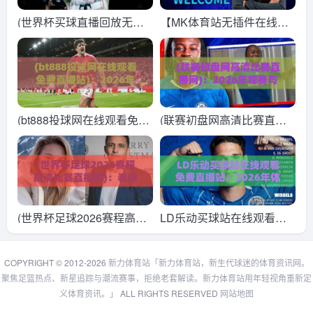
(世界杯买球直播回放无插
【MK体育站无插件在线直
件在线直播网)：2026年观
播网】——2026年观赛新
赛指南，球迷必看的宝藏平
体验，告别卡顿的终极指南
台
(bt888投球网在线观看免费
(联赛初盘网高清比赛直播
直播站)：2026年球迷必藏
网)：2026年观赛与投注指
的免费直播观赛指南
南，球迷必备的实战攻略
(世界杯足球2026赛程高清
LD乐动买球站在线观看免
比赛直播网)：看球不迷
费直播站：2026年体育迷
路，这份观赛指南请收好！
的观赛新选择
COPYRIGHT © 2012-2026
新力体育站「新力体育站，新生代球迷的体育资讯网。
聚焦足篮热点、新星追踪与潮流赛事，拒绝老套解读。新力体育站用年轻视角重新定
义体育资讯。」
ALL RIGHTS RESERVED
网站地图