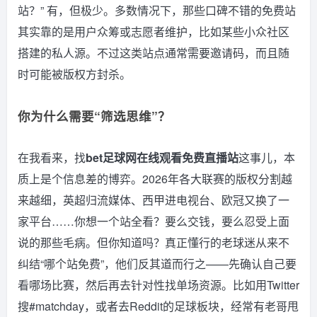
站？” 有，但极少。多数情况下，那些口碑不错的免费站
其实靠的是用户众筹或志愿者维护，比如某些小众社区
搭建的私人源。不过这类站点通常需要邀请码，而且随
时可能被版权方封杀。
你为什么需要“筛选思维”？
在我看来，找
bet足球网在线观看免费直播站
这事儿，本
质上是个信息差的博弈。2026年各大联赛的版权分割越
来越细，英超归流媒体、西甲进电视台、欧冠又换了一
家平台……你想一个站全看？要么交钱，要么忍受上面
说的那些毛病。但你知道吗？真正懂行的老球迷从来不
纠结“哪个站免费”，他们反其道而行之——先确认自己要
看哪场比赛，然后再去针对性找单场资源。比如用Twitter
搜#matchday，或者去Reddit的足球板块，经常有老哥甩