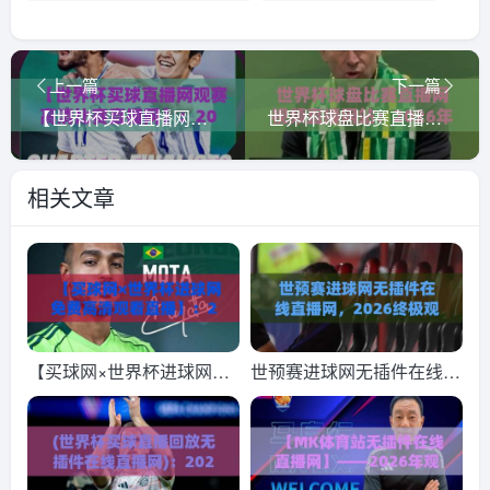
上一篇
下一篇
【世界杯买球直播网观赛高清比赛直播网】：2026球迷必备的观赛指南与避坑手册
世界杯球盘比赛直播网视频直播网站：2026年观赛首选【世界杯球盘比赛直播网视频直播网站】
相关文章
【买球网×世界杯进球网免
世预赛进球网无插件在线直
费高清观看直播】：2026
播网，2026终极观赛指
世界杯观赛新姿势，这些细
南！(世预赛进球网无插件
节你注意到了吗？
在线直播网)