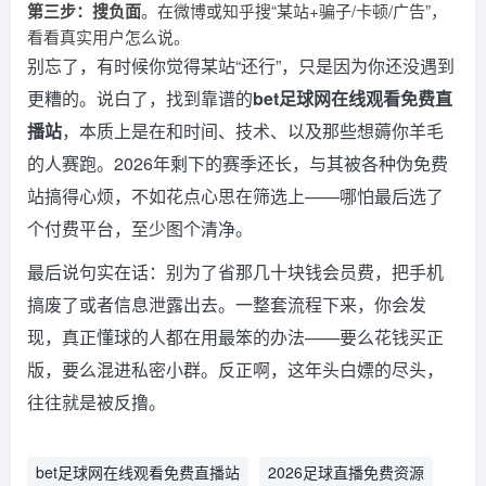
第三步：搜负面
。在微博或知乎搜“某站+骗子/卡顿/广告”，
看看真实用户怎么说。
别忘了，有时候你觉得某站“还行”，只是因为你还没遇到
更糟的。说白了，找到靠谱的
bet足球网在线观看免费直
播站
，本质上是在和时间、技术、以及那些想薅你羊毛
的人赛跑。2026年剩下的赛季还长，与其被各种伪免费
站搞得心烦，不如花点心思在筛选上——哪怕最后选了
个付费平台，至少图个清净。
最后说句实在话：别为了省那几十块钱会员费，把手机
搞废了或者信息泄露出去。一整套流程下来，你会发
现，真正懂球的人都在用最笨的办法——要么花钱买正
版，要么混进私密小群。反正啊，这年头白嫖的尽头，
往往就是被反撸。
bet足球网在线观看免费直播站
2026足球直播免费资源