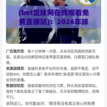
广告轰炸型
：每十分钟弹一次窗，点关闭反而跳转到新页
面。这类站点的典型特征是界面花里胡哨，比赛窗口缩在角
落。
资源盗链型
：直接扒其他平台的信号源，画质不稳定、动不
动就404。你猜怎么着？很多所谓的“高清源”其实是别人付费
会员的录播。
数据窃取型
：偷偷收集你的浏览习惯，转头卖给菠菜网站。
我有个朋友就是点了某个链接后，天天收到赌博短信，烦得
不行。
说到这儿，你可能会问：“那还有没有真正良心的免费