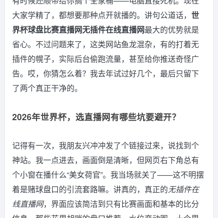
有时候还顺带给你搞个全家桶——电脑直接死机。现在
大家学精了，都想要那种点开就播的。讲句公道话，
世
界杯球盘比赛直播网无插件在线直播网
最大的优势就是
省心。不过问题来了，这类网站鱼龙混杂，有的打着无
插件的幌子，实际后台偷跑流量，甚至给你推送奇怪广
告。哎，你猜怎么着？我去年试过好几个，最后只留下
了两个真正干净的。
2026年世界杯，选直播网有哪些坑要避开？
记得有一次，我朋友兴冲冲发了个链接过来，说找到个
神站。我一点进去，画面倒是清晰，但网页右下角总有
个小窗在播什么“美女荷官”。我当场就关了——这不明摆
着是赌球盘口的引流套路嘛。讲真的，真正的
无插件在
线直播网
，界面应该简洁到只有比赛画面和基本的比分