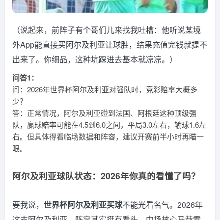
（说起来，前阵子有个哥们儿来找我吐槽：他听说某境
外App能直接买阿尔及利亚让球胜，结果充值完钱就提不
出来了。你细品，这种坑踩进去基本就凉凉。）
问答1：
问：2026年世界杯阿尔及利亚对强队时，竞彩赔率大概多
少？
答：正常情况，阿尔及利亚碰到法国、阿根廷这种顶级强
队，赢球赔率可能在4.5到6.0之间，平局3.0左右，输球1.6左
右。但具体得看临场数据和阵容，建议开赛前半小时再瞄一
眼。
阿尔及利亚球队状态：2026年你真的看懂了吗？
要我说，
世界杯阿尔及利亚买球
不能光看名气。2026年
这支阿尔及利亚，阵容其实挺有看头。中场核心马赫雷