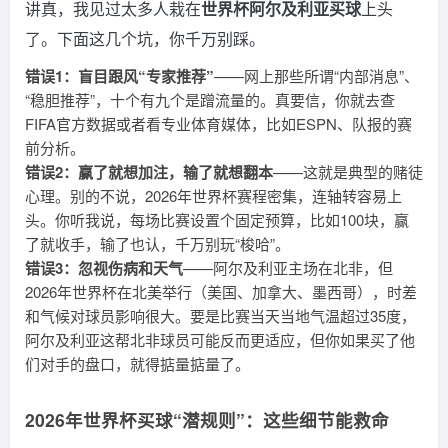
讲真，我见过太多人栽在
世界杯阿尔及利亚买球
上头
了。下面这几个坑，你千万别踩。
错误1：盲目跟风“专家推荐”
——网上那些所谓“内部消息”、
“稳胆推荐”，十个有九个是蹭流量的。真要信，你就去查
FIFA官方数据或者看专业体育媒体，比如ESPN、队报的赛
前分析。
错误2：赢了就想加注，输了就想翻本
——这就是典型的赌徒
心理。别的不说，2026年世界杯赛程密集，连轴转容易上
头。你听我说，每场比赛设置个固定预算，比如100块，赢
了就收手，输了也认，千万别玩“梭哈”。
错误3：忽视伤病和天气
——阿尔及利亚主场在北非，但
2026年世界杯在北美举行（美国、加拿大、墨西哥），时差
和气候对球员影响很大。要是比赛当天当地气温超过35度，
阿尔及利亚这帮北非球员可能反而更适应，但你如果买了他
们对手的盘口，就得掂量掂量了。
2026年世界杯买球“潜规则”：这些细节能救命