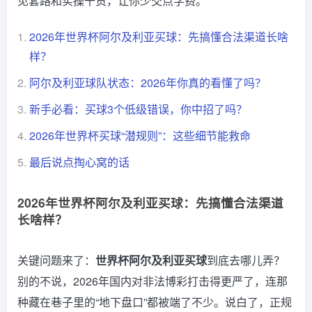
见套路和实操干货，让你少交点学费。
1.
2026年世界杯阿尔及利亚买球：先搞懂合法渠道长啥
样？
2.
阿尔及利亚球队状态：2026年你真的看懂了吗？
3.
新手必看：买球3个低级错误，你中招了吗？
4.
2026年世界杯买球“潜规则”：这些细节能救命
5.
最后说点掏心窝的话
2026年世界杯阿尔及利亚买球：先搞懂合法渠道
长啥样？
关键问题来了：
世界杯阿尔及利亚买球
到底去哪儿弄？
别的不说，2026年国内对非法博彩打击得更严了，连那
种藏在巷子里的“地下盘口”都被端了不少。说白了，正规