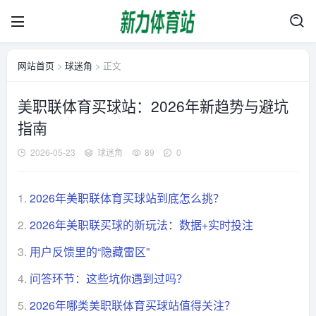
网站首页
>
球迷角
> 正文
美职联体育买球站：2026年新趋势与避坑
指南
2026-05-23
球迷角
89
0
1.
2026年美职联体育买球站到底怎么挑？
2.
2026年美职联买球的新玩法：数据+实时投注
3.
用户反馈里的“隐藏雷区”
4.
问答环节：这些坑你遇到过吗？
5.
2026年哪类美职联体育买球站值得关注？