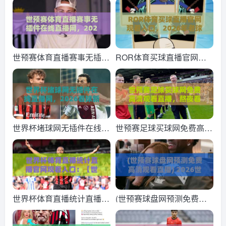
世预赛体育直播赛事无插件
ROR体育买球直播官网观
在线直播网，2026终极看
看入口，2026年老球迷私
球指南来了
藏的几个实用经验
世界杯堵球网无插件在线直
世预赛足球买球网免费高清
播网，2026看球新姿势？
观看直播，熬夜看球别错过
这5个门道！
世界杯体育直播统计直播官
(世预赛球盘网预测免费高
网观看入口：【世界杯体育
清观看直播) 2026世预赛观