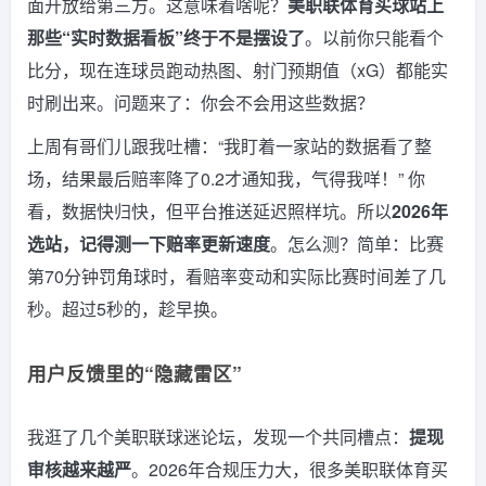
面开放给第三方。这意味着啥呢？
美职联体育买球站上
那些“实时数据看板”终于不是摆设了
。以前你只能看个
比分，现在连球员跑动热图、射门预期值（xG）都能实
时刷出来。问题来了：你会不会用这些数据？
上周有哥们儿跟我吐槽：“我盯着一家站的数据看了整
场，结果最后赔率降了0.2才通知我，气得我咩！” 你
看，数据快归快，但平台推送延迟照样坑。所以
2026年
选站，记得测一下赔率更新速度
。怎么测？简单：比赛
第70分钟罚角球时，看赔率变动和实际比赛时间差了几
秒。超过5秒的，趁早换。
用户反馈里的“隐藏雷区”
我逛了几个美职联球迷论坛，发现一个共同槽点：
提现
审核越来越严
。2026年合规压力大，很多美职联体育买