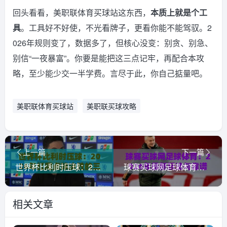
回头看看，美职联体育买球站这东西，
本质上就是个工
具
。工具好不好使，不光看牌子，更看你能不能驾驭。2
026年规则变了，数据多了，但核心没变：别贪、别急、
别信“一夜暴富”。你要是能把这三点记牢，再配合本攻
略，至少能少交一半学费。言尽于此，你自己掂量吧。
美职联体育买球站
美职联买球攻略
上一篇
下一篇
世界杯比利时压球：2026年红魔点球决胜的三大杀招与心理博弈
球赛买球网足球体育：2026年最新玩法与靠谱平台推荐
相关文章