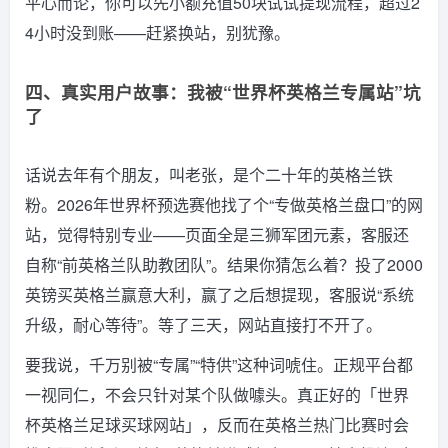
平心而论，你可以先小额充值50块试试提现流程，超过2
4小时没到账——赶紧换站，别犹豫。
四、真实用户故事：我被“世界杯英格兰专属站”坑
了
话说去年有个朋友，叫老张，是个二十年的英格兰铁
粉。2026年世界杯预选赛他找了个“专做英格兰盘口”的网
站，觉得特别专业——页面全是三狮军团元素，客服还
自称“前英格兰队助教团队”。结果你猜怎么着？投了2000
英镑买英格兰赢意大利，赢了之后想提现，客服说“系统
升级，耐心等待”。等了三天，网站直接打不开了。
要我说，千万别被“专属”“特供”这种词唬住。正规平台都
一视同仁，不会只针对某个队做噱头。真正好的「世界
杯英格兰足球买球网站」，反而在英格兰热门比赛时会