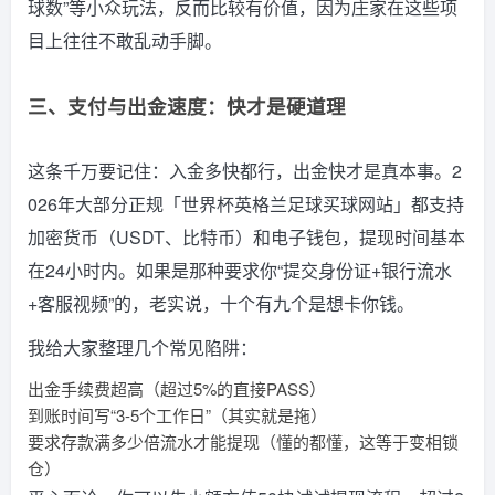
球数”等小众玩法，反而比较有价值，因为庄家在这些项
目上往往不敢乱动手脚。
三、支付与出金速度：快才是硬道理
这条千万要记住：入金多快都行，出金快才是真本事。2
026年大部分正规「世界杯英格兰足球买球网站」都支持
加密货币（USDT、比特币）和电子钱包，提现时间基本
在24小时内。如果是那种要求你“提交身份证+银行流水
+客服视频”的，老实说，十个有九个是想卡你钱。
我给大家整理几个常见陷阱：
出金手续费超高（超过5%的直接PASS）
到账时间写“3-5个工作日”（其实就是拖）
要求存款满多少倍流水才能提现（懂的都懂，这等于变相锁
仓）