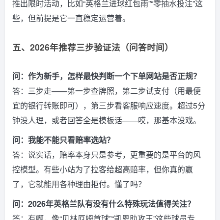
推出限时活动，比如“英格兰进球红包雨”“零抽水投注”这
些，但前提是它一直稳定运营着。
五、2026年推荐三步验证法（问答时间）
问：作为新手，怎样最快判断一个下单网站是否正规？
答：三步走——第一步查牌照，第二步试支付（用最便
宜的银行转账即可），第三步看客服响应速度。超过5分
钟没人理，或者回答全是模板话——哎，那基本没戏。
问：我能不能只看赔率选站？
答：说实话，赔率本身只是参考，更重要的是平台的风
控模型。有些小站为了拉客给超高赔率，但你真的赢
了，它就能用各种理由拒付。懂了吗？
问：2026年英格兰队有没有什么特殊玩法值得关注？
答：有啊，像“贝林厄姆首球”“凯恩助攻王”这些球员专