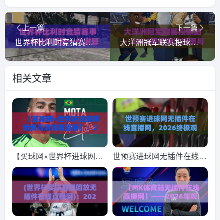
上一篇
下一篇
世界杯比利时竞猜赛事：2026年黄金一代谢幕战，押注前必看的三大冷门维度
大洋洲冠军联赛投球站：2026赛季押注指南与实战心得
相关文章
【买球网×世界杯进球网免
世预赛进球网无插件在线直
费高清观看直播】：2026
播网，2026终极观赛指
世界杯观赛新姿势，这些细
南！(世预赛进球网无插件
节你注意到了吗？
在线直播网)