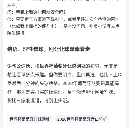
左右。
问：手机上看这些网址安全吗？
答：只要走官方渠道下载APP，或者用经过安全检测的网址
（比如我上面提的那几个），基本没问题。别贪小便宜去点
陌生链接。
结语：理性看球，别让让球盘牵着走
讲句公道话，找
世界杯葡萄牙让球网址
的初衷，无非是
想让看球多点乐趣。但你要明白，盘口再准，也比不上C
罗最后一分钟的头球绝杀。2026年葡萄牙队要是真能捧
杯，那才是实打实的硬道理。至于你选哪个网址？嘿，
货比三家准没错，可别上头哦。
世界杯葡萄牙让球网址
2026世界杯葡萄牙盘口分析