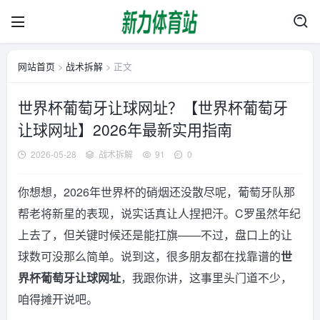
网站首页
>
战术拆解
> 正文
世界杯葡萄牙让球网址？【世界杯葡萄牙
让球网址】2026年最新实用指南
2026-05-28
战术拆解
91
0
你想想，2026年世界杯的硝烟还没散尽呢，葡萄牙队那
帮老将新星的表现，说实话真让人捏把汗。C罗虽然年纪
上去了，但关键时候还是能扛旗——不过，盘口上的让
球数可没那么简单。说到这，很多朋友都在找靠谱的
世
界杯葡萄牙让球网址
，我跟你讲，这事里头门道不少，
咱得摊开说吧。