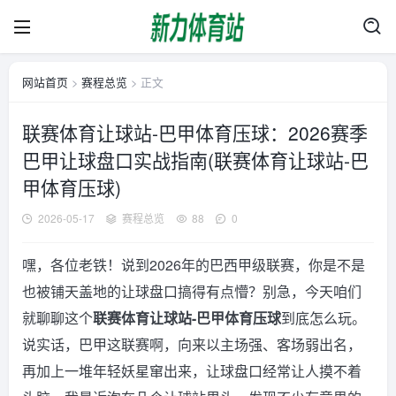
网站首页
>
赛程总览
> 正文
联赛体育让球站-巴甲体育压球：2026赛季
巴甲让球盘口实战指南(联赛体育让球站-巴
甲体育压球)
2026-05-17
赛程总览
88
0
嘿，各位老铁！说到2026年的巴西甲级联赛，你是不是
也被铺天盖地的让球盘口搞得有点懵？别急，今天咱们
就聊聊这个
联赛体育让球站-巴甲体育压球
到底怎么玩。
说实话，巴甲这联赛啊，向来以主场强、客场弱出名，
再加上一堆年轻妖星窜出来，让球盘口经常让人摸不着