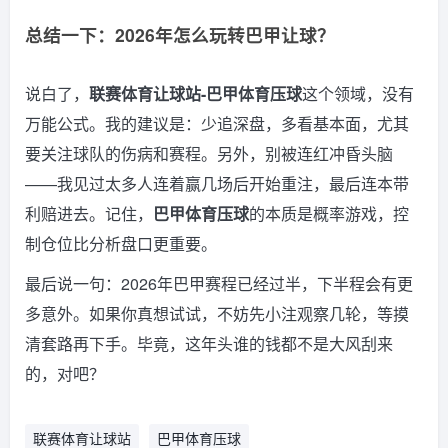
总结一下：2026年怎么玩转巴甲让球？
说白了，
联赛体育让球站-巴甲体育压球
这个领域，没有
万能公式。我的建议是：少追深盘，多看基本面，尤其
要关注球队的伤病和赛程。另外，别被连红冲昏头脑
——我见过太多人连着赢几场后开始重注，最后连本带
利赔进去。记住，
巴甲体育压球
的本质是概率游戏，控
制仓位比分析盘口更重要。
最后说一句：2026年巴甲赛程已经过半，下半程会有更
多意外。如果你真想试试，不妨先小注观察几轮，等摸
清套路再下手。毕竟，这年头谁的钱都不是大风刮来
的，对吧？
联赛体育让球站
巴甲体育压球