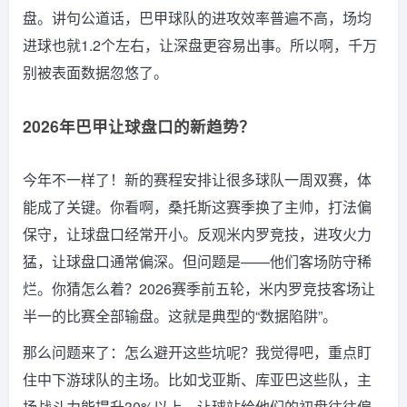
盘。讲句公道话，巴甲球队的进攻效率普遍不高，场均
进球也就1.2个左右，让深盘更容易出事。所以啊，千万
别被表面数据忽悠了。
2026年巴甲让球盘口的新趋势？
今年不一样了！新的赛程安排让很多球队一周双赛，体
能成了关键。你看啊，桑托斯这赛季换了主帅，打法偏
保守，让球盘口经常开小。反观米内罗竞技，进攻火力
猛，让球盘口通常偏深。但问题是——他们客场防守稀
烂。你猜怎么着？2026赛季前五轮，米内罗竞技客场让
半一的比赛全部输盘。这就是典型的“数据陷阱”。
那么问题来了：怎么避开这些坑呢？我觉得吧，重点盯
住中下游球队的主场。比如戈亚斯、库亚巴这些队，主
场战斗力能提升30%以上。让球站给他们的初盘往往偏