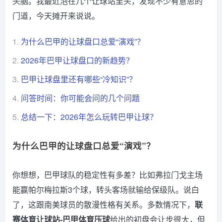
头脑。我最近泡在几个让球站里头，发现不少有意思的
门道，今天摊开来说说。
1.
为什么巴甲的让球盘口总爱“演戏”？
2.
2026年巴甲让球盘口的新趋势？
3.
巴甲让球盘里还有哪些“冷知识”？
4.
问答时间：你可能会问的几个问题
5.
总结一下：2026年怎么玩转巴甲让球？
为什么巴甲的让球盘口总爱“演戏”？
你想想，巴甲球队的稳定性有多差？比如弗拉门戈主场
能赢帕尔梅拉斯3个球，转头客场就输给保级队。说白
了，这跟南美球员的散漫性格有关系。多数情况下，
联
赛体育让球站-巴甲体育压球
给出的初盘会让步很大，但