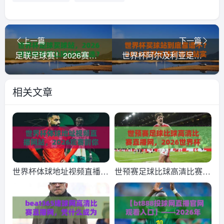
上一篇
下一篇
足联足球赛！2026赛季新政深度解析与观赛指南
世界杯阿尔及利亚足球买球网站-欧协联买球站，你真的了解其中的风险吗？
相关文章
世界杯体球地址视频直播网
世预赛足球比球高清比赛直
站，2026观赛前你该知道
播网，2026世界杯预选赛
的几件事
球迷必备观赛指南