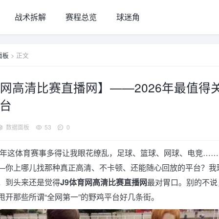
战术拆解
赛程总览
球迷角
面板
> 正文
育网高清比赛直播网】——2026年最值得
台
数据面板
53
0
26年这体育赛事多得让我眼花缭乱，足球、篮球、网球、电竞…
—你上哪儿找那种真正高清、不卡顿、还能随心回放的平台？我
，到头来还是觉得
J9体育网高清比赛直播网
最对胃口。别的不说
甩开那些所谓“全网第一”的野鸡平台好几条街。