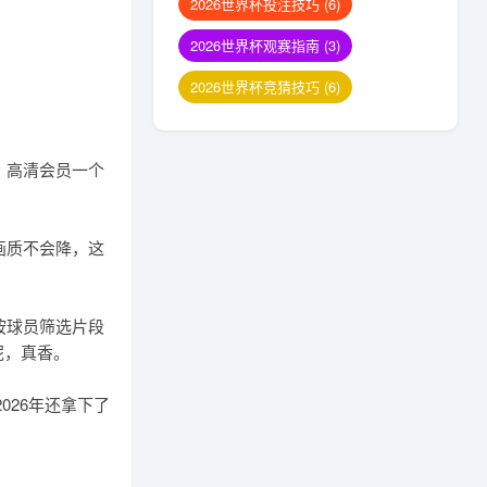
2026世界杯投注技巧
(6)
2026世界杯观赛指南
(3)
2026世界杯竞猜技巧
(6)
，高清会员一个
画质不会降，这
按球员筛选片段
呢，真香。
026年还拿下了