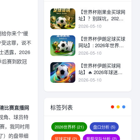
【世界杯刚果金买球网
址】？别踩坑，2026
年观赛指南来了
2026-05-10
给你来个“缓
【世界杯伊朗足球买球
户受这罪，说不
网站】: 2026年世界杯
透露，2026
伊朗队表现与安全投注
2026-05-10
指南
季后赛到欧冠
【世界杯伊朗买球网
站】🔥 2026年球迷必
看：如何辨别靠谱平台
2026-05-10
与避坑指南
标签列表
高清比赛直播网
视角、球员特
组赛，我同时用
2026世界杯
(21)
盘口分析
(5)
了）的盘带细
足球买球
(2)
葡萄牙队分析
(2)