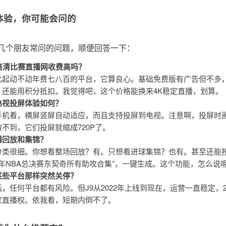
体验，你可能会问的
几个朋友常问的问题，顺便回答一下：
高清比赛直播网收费高吗？
比起动不动年费七八百的平台，它算良心。基础免费版有广告但不多
，还能用积分抵扣。我觉得吧，这个价格能换来4K稳定直播，划算。
电视投屏体验如何？
手机看，横屏竖屏自动适应，而且支持投屏到电视。注意啊，投屏时
不到，它们投屏就缩成720P了。
播回放和集锦？
分类很细。你想看整场回放？有。只想看进球集锦？也有。甚至还能
26年NBA总决赛东契奇所有助攻合集”，一键生成。这个功能，怎么说
某些平台那样突然关停？
，任何平台都有风险。但J9从2022年上线到现在，运营一直稳定，2
家直播权。依我看，短期内倒不了。