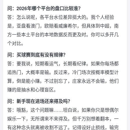
问：2026年哪个平台的盘口比较准？
答：怎么说呢，各平台水位差异挺大的。我个人经验
是，亚盘看澳门，欧赔看威廉希尔，但具体到中超，南
方一些本土平台的本地数据反而更及时。你可以多开几
个对比。
问：买球赛到底有没有规律？
答：要我说，短期看运气，长期看纪律。如果你每场都
追热门，大概率是输。反过来，冷门场次按概率模型计
算，倒是能小赚。不过别忘了，庄家永远不会输，他们
赚的是抽水和心理盲区。
问：新手现在进场还来得及吗？
答：哦豁，这个问题嘛……坦白说，如果你只是想偶尔
娱乐一下，无所谓来不来得及。但千万别想着翻本，一
有这种念头就离被收割不远了。记得设好止损线，输完