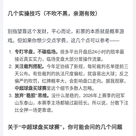
几个实操技巧（不吹不黑，亲测有效）
别指望靠这个发财，平心而论，彩票的本质就是概率游
戏。但如果你想少交点学费，这几个点可以参考——
专盯早盘，不碰临场。
很多平台开盘后24小时的赔率最
接近真实实力，临场变盘大部分是操作流量。
关注裁判搭配。
今年足协搞了新规，每轮裁判名单提前三
天公布。有些裁判的执法尺度偏松，就容易出大球；反之
偏严的吹罚，红牌概率大，会影响盘口走向。据我观察，
中超球盘买球赛
里这个细节多数人忽略。
放弃“稳胆”思维。
没什么是稳的，2026年上赛季的冠军
山东泰山，本赛季主场都输过副班长。所以说，分散下注
比全押一场更靠谱。
关于“中超球盘买球赛”，你可能会问的几个问题