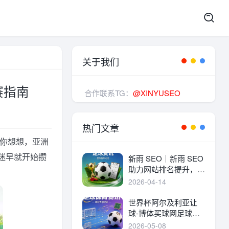
关于我们
赛指南
合作联系TG：
@XINYUSEO
热门文章
。你想想，亚洲
迷早就开始攒
新雨 SEO｜新雨 SEO
助力网站排名提升，新
雨 SEO 打造精准流
2026-04-14
量，新雨 SEO 实现长
效优化
世界杯阿尔及利亚让
球-博体买球网足球体
育：2026年盘口深度
2026-05-08