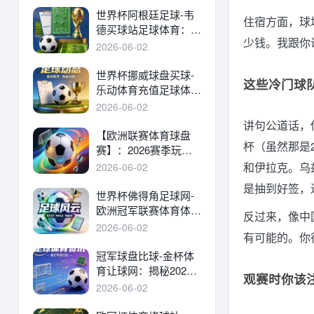
世界杯竞猜全攻略与冠
世界杯阿根廷足球-韦
住宿方面，球
军联赛买球站推荐
德买球站足球体育：
少钱。我跟你
2026年最热观赛与投
2026-06-02
注指南
世界杯挪威球盘买球-
这些冷门球
乐动体育充值足球体
育：2026年北欧足球
2026-06-02
投注新风向
讲句公道话，
【欧洲联赛体育球盘
杯（虽然那是
赛】：2026赛季玩法
升级，老球迷也得重新
和伊拉克。乌
2026-06-02
当学徒
是抽到好签，
世界杯佛得角足球网-
欧洲冠军联赛体育体球
反过来，像中
网：一个老球迷的
2026-06-02
有可能的。你
2026观赛新发现
冠军球盘比球-金杯体
育让球网：揭秘2026
观赛时你该
年足彩新玩法与实战策
2026-06-02
略(冠军球盘比球)