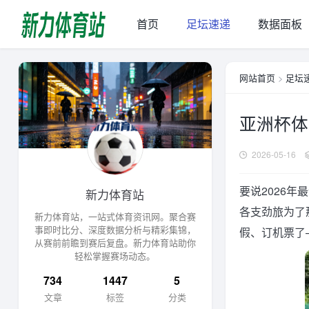
首页
足坛速递
数据面板
网站首页
>
足坛
亚洲杯体
2026-05-16
要说2026
新力体育站
各支劲旅为了
新力体育站，一站式体育资讯网。聚合赛
事即时比分、深度数据分析与精彩集锦，
假、订机票了
从赛前前瞻到赛后复盘。新力体育站助你
轻松掌握赛场动态。
734
1447
5
文章
标签
分类