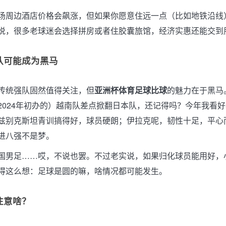
场周边酒店价格会飙涨，但如果你愿意住远一点（比如地铁沿线
说，很多老球迷会选择拼房或者住胶囊旅馆，经济实惠还能交到
队可能成为黑马
传统强队固然值得关注，但
亚洲杯体育足球比球
的魅力在于黑马。
2024年初办的）越南队差点掀翻日本队，还记得吗？今年我看
兹别克斯坦青训搞得好，球员硬朗；伊拉克呢，韧性十足，平心
进八强不是梦。
国男足……哎，不说也罢。不过老实说，如果归化球员能用好，
得这么想：足球是圆的嘛，啥情况都可能发生。
注意啥？