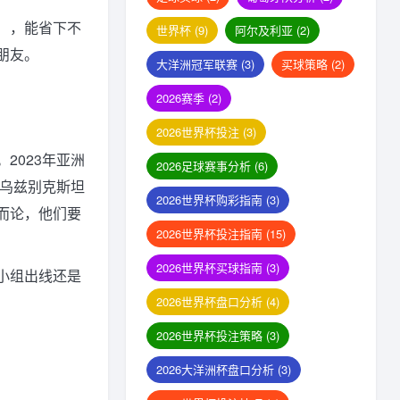
），能省下不
世界杯
(9)
阿尔及利亚
(2)
朋友。
大洋洲冠军联赛
(3)
买球策略
(2)
2026赛季
(2)
2026世界杯投注
(3)
2023年亚洲
2026足球赛事分析
(6)
好乌兹别克斯坦
2026世界杯购彩指南
(3)
而论，他们要
2026世界杯投注指南
(15)
2026世界杯买球指南
(3)
小组出线还是
2026世界杯盘口分析
(4)
2026世界杯投注策略
(3)
2026大洋洲杯盘口分析
(3)