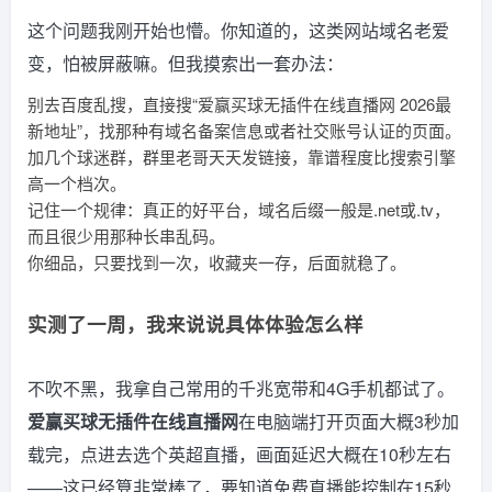
这个问题我刚开始也懵。你知道的，这类网站域名老爱
变，怕被屏蔽嘛。但我摸索出一套办法：
别去百度乱搜，直接搜“爱赢买球无插件在线直播网 2026最
新地址”，找那种有域名备案信息或者社交账号认证的页面。
加几个球迷群，群里老哥天天发链接，靠谱程度比搜索引擎
高一个档次。
记住一个规律：真正的好平台，域名后缀一般是.net或.tv，
而且很少用那种长串乱码。
你细品，只要找到一次，收藏夹一存，后面就稳了。
实测了一周，我来说说具体体验怎么样
不吹不黑，我拿自己常用的千兆宽带和4G手机都试了。
爱赢买球无插件在线直播网
在电脑端打开页面大概3秒加
载完，点进去选个英超直播，画面延迟大概在10秒左右
——这已经算非常棒了，要知道免费直播能控制在15秒