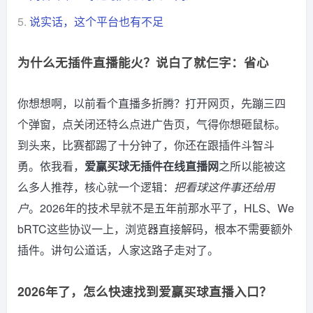
5.
说实话，这个平台也有不足
为什么无插件直播能火？说白了就仨字：省心
你想想啊，以前看个直播多折腾？打开网页，先蹦三四
个弹窗，点关闭还特么点进广告页，气得你想砸鼠标。
到头来，比赛都踢了十分钟了，你还在跟插件斗智斗
勇。依我看，
爱赢买球无插件在线直播网
之所以能被这
么多人推荐，核心就一个逻辑：
把看球这件事还给用
户
。2026年的技术早就不是五年前那水平了，HLS、We
bRTC这些协议一上，浏览器直接解码，根本不需要额外
插件。讲句公道话，人家这路子走对了。
2026年了，怎么快速找到爱赢买球直播入口？