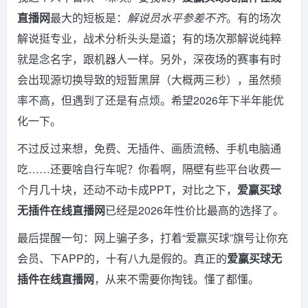
直播网
最大的短板是：
解说员水平参差不齐
。有的场次
解说挺专业，战术分析头头是道；有的场次那解说纯粹
就是念名字，跟机器人一样。另外，深夜场的赛事有时
会出现源切换导致的短暂黑屏（大概两三秒），虽然频
率不高，但遇到了还是有点烦。希望2026年下半年能优
化一下。
不过反过来想，免费、无插件、画质流畅、手机电脑通
吃……还要啥自行车呢？你看啊，隔壁有些平台收费一
个月几十块，还动不动卡成PPT，对比之下，
爱赢买球
无插件在线直播网
已经是2026年性价比最高的选择了。
最后提醒一句：网上骗子多，打着“爱赢买球”旗号让你充
会员、下APP的，十有八九是假的。真正的
爱赢买球无
插件在线直播网
，从来不需要你掏钱。懂了都懂。