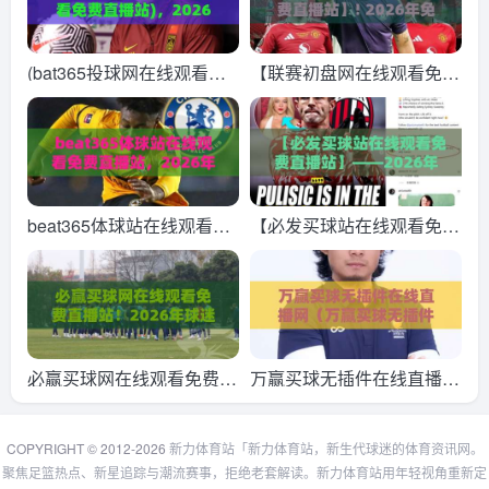
(bat365投球网在线观看免
【联赛初盘网在线观看免费
费直播站)，2026年看球新
直播站】! 2026年免费看球
姿势！
全攻略，联赛初盘网在线观
看免费直播站带你飞！
beat365体球站在线观看免
【必发买球站在线观看免费
费直播站，2026年体育迷
直播站】——2026年体育
必备的观赛神器！
迷必知的高清观赛新选择
必赢买球网在线观看免费直
万赢买球无插件在线直播网
播站！2026年球迷必知的
（万赢买球无插件在线直播
五大观赛秘诀
网）：2026年看球新姿
COPYRIGHT © 2012-2026
新力体育站「新力体育站，新生代球迷的体育资讯网。
聚焦足篮热点、新星追踪与潮流赛事，拒绝老套解读。新力体育站用年轻视角重新定
势，你Get了吗？