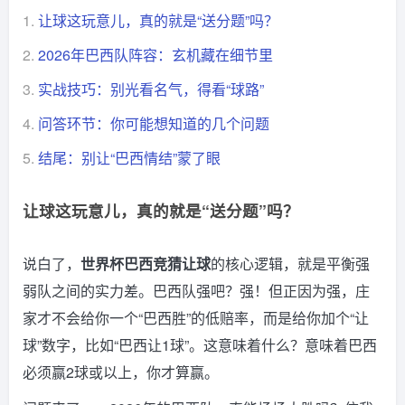
1.
让球这玩意儿，真的就是“送分题”吗？
2.
2026年巴西队阵容：玄机藏在细节里
3.
实战技巧：别光看名气，得看“球路”
4.
问答环节：你可能想知道的几个问题
5.
结尾：别让“巴西情结”蒙了眼
让球这玩意儿，真的就是“送分题”吗？
说白了，
世界杯巴西竞猜让球
的核心逻辑，就是平衡强
弱队之间的实力差。巴西队强吧？强！但正因为强，庄
家才不会给你一个“巴西胜”的低赔率，而是给你加个“让
球”数字，比如“巴西让1球”。这意味着什么？意味着巴西
必须赢2球或以上，你才算赢。