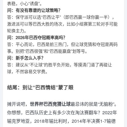
表稳，小心“诱盘”。
问：有没有靠谱的让球策略？
答：保守派可以选“巴西让平”（即巴西赢一球你赢一半），
激进派可以等巴西大胜的场次，比如小组赛第三轮对手可能
轮换主力。
问：2026年巴西夺冠概率高吗？
答：平心而论，巴西是前三热门，但让球竞猜和夺冠是两码
事。别把“巴西很强”和“巴西能赢盘”划等号。
问：新手怎么入手？
答：建议从“不让球”的胜平负开始，等摸清门道了再碰让
球，不然容易交学费。
结尾：别让“巴西情结”蒙了眼
摊开说吧，
世界杯巴西竞猜让球
最忌讳的就是“无脑粉”。
你想想，巴西队历史上有多少次在淘汰赛翻车？2022年
输克罗地亚，2018年输比利时，2014年半决赛1-7输德