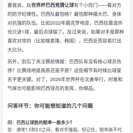
要我说，玩
世界杯巴西竞猜让球
有个小窍门——看对方
的防守纪律性。巴西队最怕啥？最怕那种摆大巴、身体
对抗强的队伍。比如2022年踢克罗地亚，巴西狂轰滥炸
也只进1球，最后点球输了。反过来说，如果对手是那种
喜欢对攻的（比如喀麦隆、韩国），巴西反而容易打出
大比分。
另外，别忘了关注赛前情报：巴西队有没有核心球员伤
停？比赛场地是高原还是平原？这些细节有时候比球星
名字更关键。对了，2026年世界杯在北美举行，时差和
气候也可能影响巴西球员的发挥，你细品。
问答环节：你可能想知道的几个问题
问：巴西让球胜的赔率一般多少？
答：通常1.5到2.0之间，看对手强弱。但记住，赔率高不代