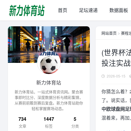
首页
足坛速递
数据面板
网站首页
>
赛程
(世界杯
投注实战
2026-05-15
新力体育站
你猜怎么着？
新力体育站，一站式体育资讯网。聚合赛
事即时比分、深度数据分析与精彩集锦，
了。说实话，
从赛前前瞻到赛后复盘。新力体育站助你
轻松掌握赛场动态。
中欧球盘网足
混着来，再加
734
1447
5
文章
标签
分类