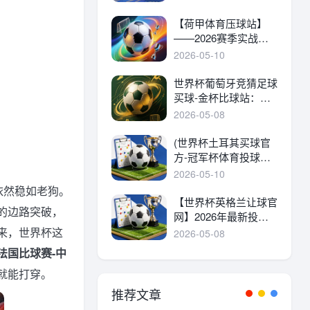
解析与实战策略
【荷甲体育压球站】
——2026赛季实战测
评与玩法全解析
2026-05-10
世界杯葡萄牙竞猜足球
买球-金杯比球站：
2026年葡萄牙队夺冠
2026-05-08
前景深度解析
(世界杯土耳其买球官
方-冠军杯体育投球
网)：2026年新手必知
2026-05-10
的三个投球策略
依然稳如老狗。
【世界杯英格兰让球官
的边路突破，
网】2026年最新投注
指南与避坑策略
来，世界杯这
2026-05-08
法国比球赛-中
就能打穿。
推荐文章