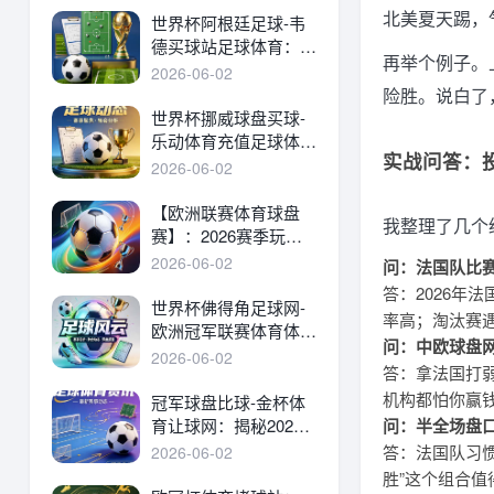
北美夏天踢，
世界杯竞猜全攻略与冠
世界杯阿根廷足球-韦
军联赛买球站推荐
德买球站足球体育：
再举个例子。
2026年最热观赛与投
2026-06-02
注指南
险胜。说白了
世界杯挪威球盘买球-
乐动体育充值足球体
实战问答：
育：2026年北欧足球
2026-06-02
投注新风向
【欧洲联赛体育球盘
我整理了几个
赛】：2026赛季玩法
升级，老球迷也得重新
2026-06-02
问：法国队比
当学徒
答：2026年
世界杯佛得角足球网-
率高；淘汰赛遇
欧洲冠军联赛体育体球
问：中欧球盘
网：一个老球迷的
2026-06-02
答：拿法国打弱
2026观赛新发现
机构都怕你赢
冠军球盘比球-金杯体
问：半全场盘
育让球网：揭秘2026
年足彩新玩法与实战策
答：法国队习
2026-06-02
略(冠军球盘比球)
胜”这个组合值