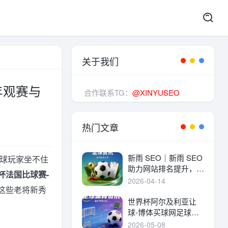
关于我们
年观赛与
合作联系TG：
@XINYUSEO
热门文章
新雨 SEO｜新雨 SEO
赌球玩家坐不住
助力网站排名提升，新
杯法国比球赛-
雨 SEO 打造精准流
2026-04-14
这些老将新秀
量，新雨 SEO 实现长
效优化
世界杯阿尔及利亚让
球-博体买球网足球体
育：2026年盘口深度
2026-05-08