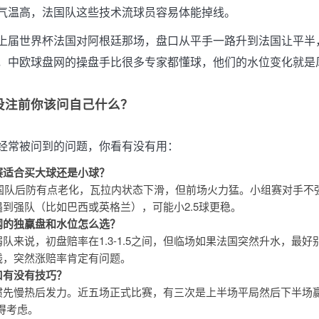
气温高，法国队这些技术流球员容易体能掉线。
上届世界杯法国对阿根廷那场，盘口从平手一路升到法国让平半，
，中欧球盘网的操盘手比很多专家都懂球，他们的水位变化就是
投注前你该问自己什么？
经常被问到的问题，你看有没有用：
赛适合买大球还是小球？
法国队后防有点老化，瓦拉内状态下滑，但前场火力猛。小组赛对手不
到强队（比如巴西或英格兰），可能小2.5球更稳。
网的独赢盘和水位怎么选？
队来说，初盘赔率在1.3-1.5之间，但临场如果法国突然升水，最好
钱，突然涨赔率肯定有问题。
口有没有技巧？
惯先慢热后发力。近五场正式比赛，有三次是上半场平局然后下半场赢
得考虑。