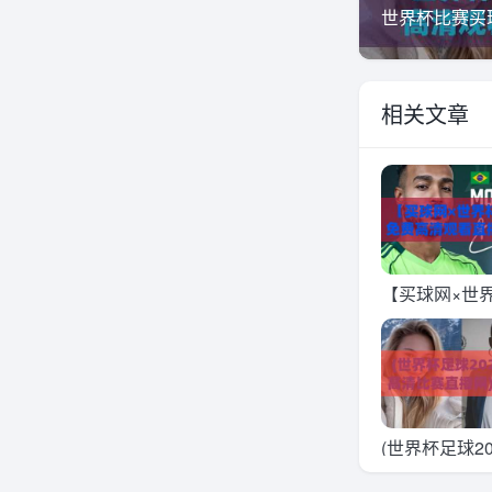
相关文章
【买球网×世
球网免费高清
播】：2026
观赛新姿势，
节你注意到了
(世界杯足球20
程高清比赛直