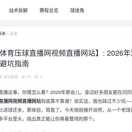
战术拆解
赛程总览
球迷角
速递
> 正文
体育压球直播网视频直播网站】: 2026
避坑指南
足坛速递
55
0
直播这事，你猜怎么着？2026年那会儿，身边好多朋友都在问
直播网视频直播网站
到底靠不靠谱？说实话，我也踩过不少坑—
比进球还多，那体验，简直了。今天咱就摊开说吧，从一个老球
多平台里头，挑出真正能让你爽看整场的那个。