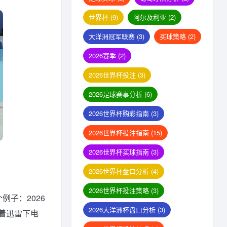
世界杯
(9)
阿尔及利亚
(2)
大洋洲冠军联赛
(3)
买球策略
(2)
2026赛季
(2)
2026世界杯投注
(3)
2026足球赛事分析
(6)
2026世界杯购彩指南
(3)
2026世界杯投注指南
(15)
2026世界杯买球指南
(3)
2026世界杯盘口分析
(4)
2026世界杯投注策略
(3)
子：2026
2026大洋洲杯盘口分析
(3)
挂着迅雷下电