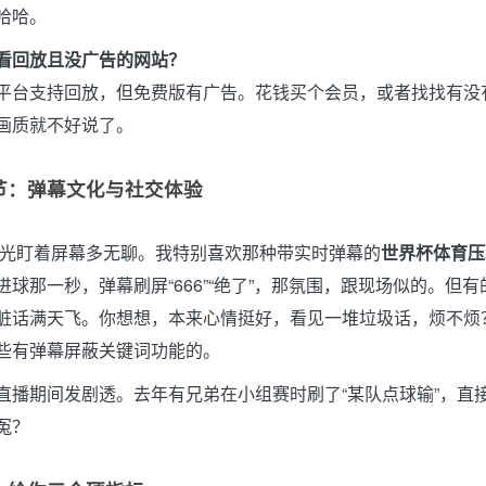
哈哈。
看回放且没广告的网站？
平台支持回放，但免费版有广告。花钱买个会员，或者找找有没
画质就不好说了。
节：弹幕文化与社交体验
球，光盯着屏幕多无聊。我特别喜欢那种带实时弹幕的
世界杯体育压
进球那一秒，弹幕刷屏“666”“绝了”，那氛围，跟现场似的。但
脏话满天飞。你想想，本来心情挺好，看见一堆垃圾话，烦不烦
些有弹幕屏蔽关键词功能的。
直播期间发剧透。去年有兄弟在小组赛时刷了“某队点球输”，直
冤？