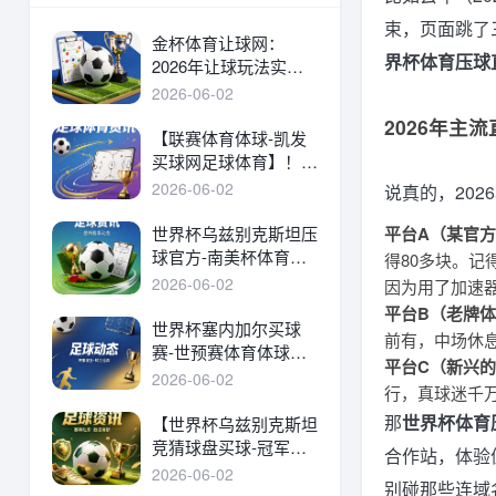
束，页面跳了
金杯体育让球网：
界杯体育压球
2026年让球玩法实战
指南，老球迷都在用呢
2026-06-02
2026年主
【联赛体育体球-凯发
买球网足球体育】！
2026赛季你不能错过
2026-06-02
说真的，20
的五大亮点
平台A（某官
世界杯乌兹别克斯坦压
球官方-南美杯体育堵
得80多块。
球赛：2026年跨境投
2026-06-02
因为用了加速
注新玩法，你猜怎么
平台B（老牌
着？
世界杯塞内加尔买球
前有，中场休
赛-世预赛体育体球
平台C（新兴
网：2026世预赛押注
2026-06-02
行，真球迷千
指南与平台实测
那
世界杯体育
【世界杯乌兹别克斯坦
竞猜球盘买球-冠军联
合作站，体验
赛体育足球买球站】：
2026-06-02
别碰那些连域
2026年乌兹别克斯坦