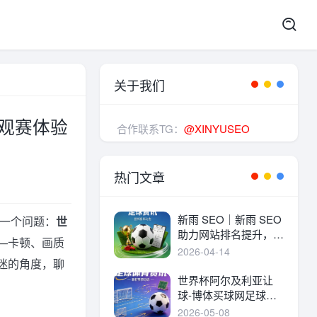
关于我们
年观赛体验
合作联系TG：
@XINYUSEO
热门文章
新雨 SEO｜新雨 SEO
同一个问题：
世
助力网站排名提升，新
—卡顿、画质
雨 SEO 打造精准流
2026-04-14
迷的角度，聊
量，新雨 SEO 实现长
效优化
世界杯阿尔及利亚让
球-博体买球网足球体
育：2026年盘口深度
2026-05-08