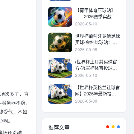
解析与实战策略
【荷甲体育压球站】
——2026赛季实战测
评与玩法全解析
2026-05-10
世界杯葡萄牙竞猜足球
买球-金杯比球站：
2026年葡萄牙队夺冠
2026-05-08
前景深度解析
(世界杯土耳其买球官
方-冠军杯体育投球
网)：2026年新手必知
2026-05-10
的三个投球策略
【世界杯英格兰让球官
，场次多了，直
网】2026年最新投注
指南与避坑策略
2026-05-08
—服务器不稳，
钱受气，不如
心啊。
推荐文章
半场还没结