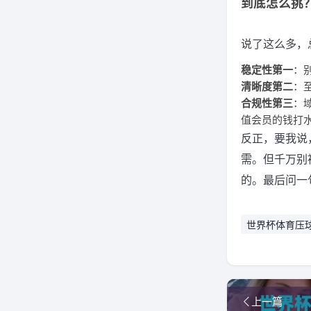
到底怎么挑
说了这么多，
稳定性第一
：
清晰度第二
：
合规性第三
：
值会员的钱打
反正，要我说
需。但千万别
的。最后问一
世界杯体育压
上一篇