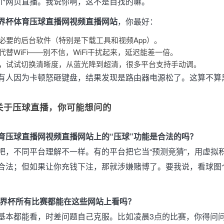
个网页直播。我说你啊，这不是自找的嘛。
界杯体育压球直播网视频直播网站
，你最好：
必要的后台软件（特别是下载工具和视频App）。
代替WiFi——别不信，WiFi干扰起来，延迟能差一倍。
，试试切换清晰度，从蓝光降到超清，很多平台支持手动调。
有人因为卡顿怒砸键盘，结果发现是路由器电源松了。这算不算
关于压球直播，你可能想问的
育压球直播网视频直播网站上的“压球”功能是合法的吗？
吧，不同平台理解不一样。有的平台把它当“预测竞猜”，用虚拟
合法；但如果让你充钱下注，那就涉嫌赌博了。要我说，看球图
年世界杯所有比赛都能在这些网站上看吗？
基本都能看，时差问题自己克服。比如凌晨3点的比赛，你得问