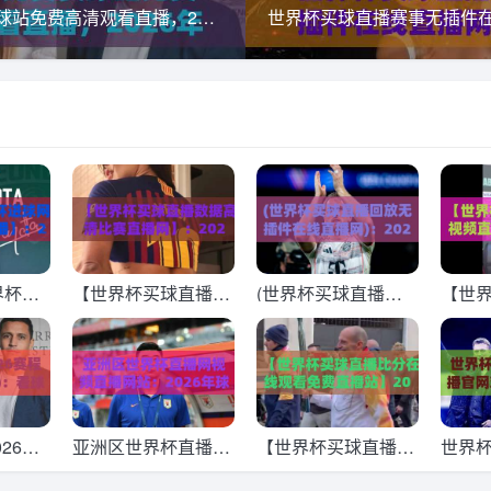
世界杯比赛买球站免费高清观看直播，2026年观赛新选择！
界杯进
【世界杯买球直播数
(世界杯买球直播回
【世
观看直
据高清比赛直播
放无插件在线直播
球站
世界杯
网】：2026年球迷
网)：2026年观赛指
站】:
这些细
必备观赛与数据分析
南，球迷必看的宝藏
趋势
吗？
指南
平台
26赛
亚洲区世界杯直播网
【世界杯买球直播比
世界
播
视频直播网站：202
分在线观看免费直播
直播