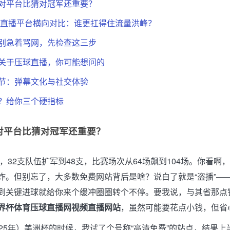
对平台比猜对冠军还重要？
主流直播平台横向对比：谁更扛得住流量洪峰？
别急着骂网，先检查这三步
关于压球直播，你可能想问的
节：弹幕文化与社交体验
？给你三个硬指标
对平台比猜对冠军还重要？
杯，32支队伍扩军到48支，比赛场次从64场飙到104场。你看啊
炸。但别忘了，大多数免费网站背后是啥？说白了就是“盗播”—
到关键进球就给你来个缓冲圈圈转个不停。要我说，与其省那点
界杯体育压球直播网视频直播网站
，虽然可能要花点小钱，但省
025年）美洲杯的时候，我试了个号称“高清免费”的站点，结果上