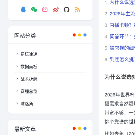
1.
为什么说选
2.
2026年
3.
直播卡顿？
网站分类
4.
问答环节：
5.
被忽视的细
足坛速递
6.
到底怎么挑
数据面板
为什么说选
战术拆解
赛程总览
2026年世界
播需求自然爆
球迷角
带宽不够，一
挑个靠谱的
世
最新文章
比如去年（2