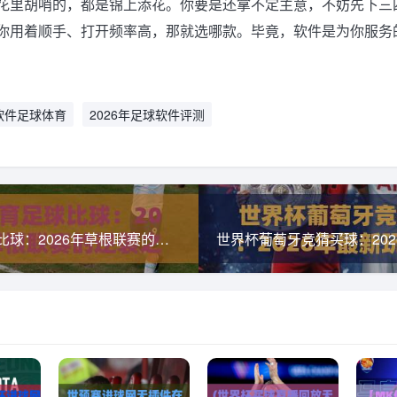
花里胡哨的，都是锦上添花。你要是还拿不定主意，不妨先下三
你用着顺手、打开频率高，那就选哪款。毕竟，软件是为你服务
软件足球体育
2026年足球软件评测
足联体育足球比球：2026年草根联赛的逆袭之路，你猜怎么着？