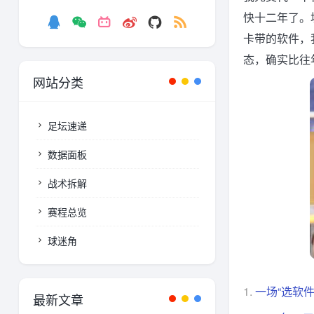
快十二年了。
卡带的软件，
态，确实比往
网站分类
足坛速递
数据面板
战术拆解
赛程总览
球迷角
1.
一场“选软
最新文章