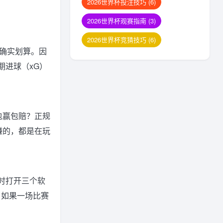
2026世界杯投注技巧
(6)
2026世界杯观赛指南
(3)
2026世界杯竞猜技巧
(6)
P确实划算。因
期进球（xG）
包赢包赔？正规
赚的，都是在玩
时打开三个软
。如果一场比赛