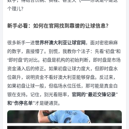
个理儿？
新手必看：如何在官网找到靠谱的让球信息？
很多新手一进
世界杯澳大利亚让球官网
，面对密密麻麻
的数字，直接懵了。别慌，我教你个法子：先看“初盘”和
“即时盘”的对比。初盘是机构的初始判断，即时盘是市场
资金涌入后的修正。如果初盘让球力度大，但即时盘水
位飙升，说明资金不看好澳大利亚能够穿盘。反过来，
如果初盘让球一般，但临场水位压低，那可能是真金白
银在支持。记住，别光看赔率，
官网的“最近交锋记录”
和“伤停名单”
才是硬通货。