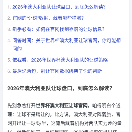
1.
2026年澳大利亚队让球盘口，到底怎么解读？
2.
官网的“让球”数据，藏着哪些猫腻？
3.
新手必看：如何在官网找到靠谱的让球信息？
4.
问答时间：关于世界杯澳大利亚让球官网，你可能想
问的
5.
依我看，2026年世界杯澳大利亚队的让球策略
6.
最后说两句，别让官网数据绑架了你的判断
2026年澳大利亚队让球盘口，到底怎么解读？
先别急着打开
世界杯澳大利亚让球官网
，咱得明白个道
理：让球不是瞎让的。比方说，澳大利亚对阵弱旅，官
网开出让一球/球半，这背后藏着机构对两队实力差的量
化。但话说回来，足球是圆的，2022年卡塔尔世界杯