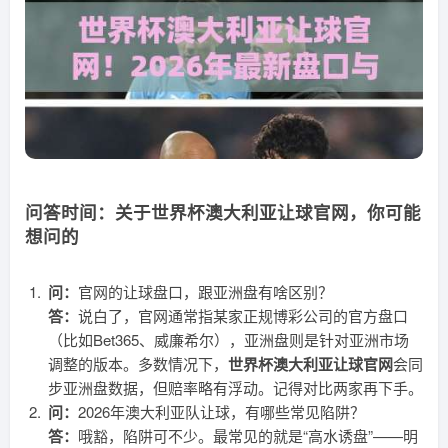
问答时间：关于世界杯澳大利亚让球官网，你可能
想问的
问：
官网的让球盘口，跟亚洲盘有啥区别？
答：
说白了，官网通常指某家正规博彩公司的官方盘口
（比如Bet365、威廉希尔），亚洲盘则是针对亚洲市场
调整的版本。多数情况下，
世界杯澳大利亚让球官网
会同
步亚洲盘数据，但赔率略有浮动。记得对比两家再下手。
问：
2026年澳大利亚队让球，有哪些常见陷阱？
答：
哦豁，陷阱可不少。最常见的就是“高水诱盘”——明