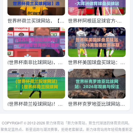
战解析
世界杯荷兰买球网站，【世
世界杯阿根廷足球官方-大
界杯荷兰买球网站】选对了
洋洲体育球盘买球站：202
才能安心看球！
6年球迷必看的五大趋势与
玩法解析
(世界杯南非比球网站)，20
世界杯美国球盘买球站：20
26年世界杯投注新玩法：你
26美加墨世界杯期间如何安
准备好了吗？
全选择平台？
(世界杯荷兰投球网站)！
世界杯克罗地亚比球网站：
【世界杯荷兰投球网站】20
2026年观赛与投注实战指
26年最新测评与避坑指南
南
COPYRIGHT © 2012-2026
新力体育站「新力体育站，新生代球迷的体育资讯网。
聚焦足篮热点、新星追踪与潮流赛事，拒绝老套解读。新力体育站用年轻视角重新定