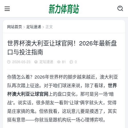
网站首页
>
足坛速递
> 正文
世界杯澳大利亚让球官网！2026年最新盘
口与投注指南
2026-05-23
足坛速递
81
0
你猜怎么着？2026年世界杯的脚步越来越近，澳大利亚
队再次踏上征途。对于咱们球迷来说，除了看球，
世界
杯澳大利亚让球官网
上的盘口变化，那可是另一场“暗
战”。说实话，很多朋友一看到“让球”俩字就头大，觉得
是庄家搞的鬼。但依我看，这玩意儿要是摸透了，其实
挺有意思——你就当是跟机构玩一场心理博弈呗。