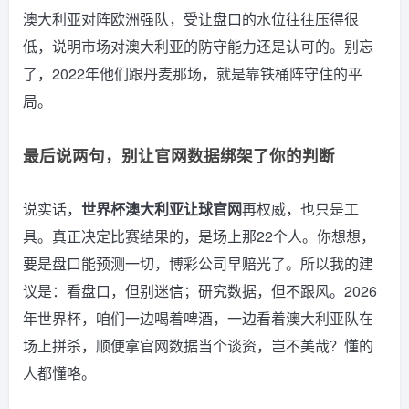
澳大利亚对阵欧洲强队，受让盘口的水位往往压得很
低，说明市场对澳大利亚的防守能力还是认可的。别忘
了，2022年他们跟丹麦那场，就是靠铁桶阵守住的平
局。
最后说两句，别让官网数据绑架了你的判断
说实话，
世界杯澳大利亚让球官网
再权威，也只是工
具。真正决定比赛结果的，是场上那22个人。你想想，
要是盘口能预测一切，博彩公司早赔光了。所以我的建
议是：看盘口，但别迷信；研究数据，但不跟风。2026
年世界杯，咱们一边喝着啤酒，一边看着澳大利亚队在
场上拼杀，顺便拿官网数据当个谈资，岂不美哉？懂的
人都懂咯。