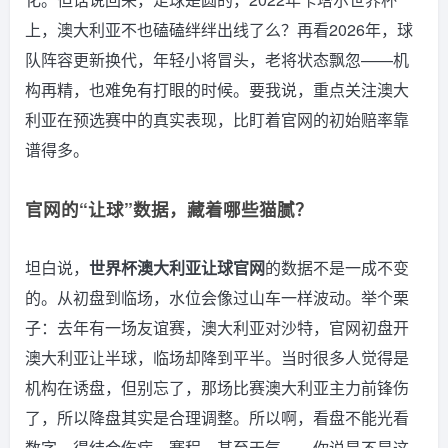
上，澳大利亚不也磕磕绊绊出线了么？再看2026年，球
队阵容更新换代，年轻小将冒头，老将状态飘忽——机
构再精，也难免有打眼的时候。要我说，重点关注澳大
利亚在预选赛中的真实表现，比盯着官网的初始赔率靠
谱得多。
官网的“让球”数据，藏着哪些猫腻？
坦白说，
世界杯澳大利亚让球官网
的数据不是一成不变
的。从初盘到临场，水位会像过山车一样波动。举个栗
子：去年有一场友谊赛，澳大利亚对沙特，官网初盘开
澳大利亚让半球，临场却降到平半。当时很多人觉得是
机构在诱盘，但别忘了，那场比赛澳大利亚主力前锋伤
了，所以降盘其实是合理调整。所以啊，看盘不能光看
数字，得结合伤病、赛程、甚至天气——你说是不是这