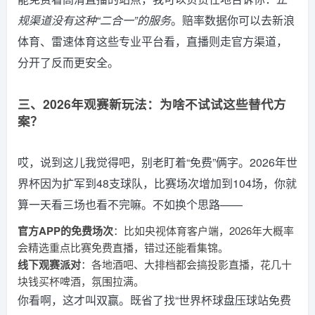
规渠道没有这种“二合一”的服务
。赔率数据你可以去新浪
体育、雷速体育这些专业平台看，直播则走官方渠道，
分开了反而更安全。
三、2026年观赛新玩法：为啥不试试这些替代方
案？
哎，说到这儿我觉得吧，别老盯着“免费”俩字。2026年世
界杯因为扩军到48支球队，比赛场次增加到104场，你就
算一天看三场也看不完嘛。不如换个思路——
官方APP的免费场次
：比如央视体育客户端，2026年大概率
会精选重点比赛免费直播，错过还能看集锦。
线下观赛派对
：各地酒吧、大排档都会搞投影直播，花几十
块钱买杯啤酒，氛围拉满。
你看啊，这才叫双赢。既省了找“世界杯球盘压球站免费