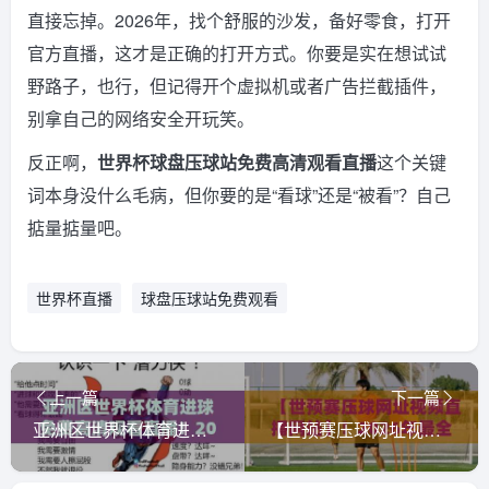
直接忘掉。2026年，找个舒服的沙发，备好零食，打开
官方直播，这才是正确的打开方式。你要是实在想试试
野路子，也行，但记得开个虚拟机或者广告拦截插件，
别拿自己的网络安全开玩笑。
反正啊，
世界杯球盘压球站免费高清观看直播
这个关键
词本身没什么毛病，但你要的是“看球”还是“被看”？自己
掂量掂量吧。
世界杯直播
球盘压球站免费观看
上一篇
下一篇
亚洲区世界杯体育进球免费高清观看直播！2026年这4个渠道让你不花一分钱
【世预赛压球网址视频直播网站】！2026年最全观赛攻略与避坑指南