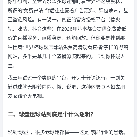
你想想啊，全世界那么多球迷都盯着世界杯这块蛋糕，
所谓的“免费高清”背后往往藏着广告轰炸、弹窗病毒，甚
至盗链风险。有一说一，真正的官方授权平台（像央
视、咪咕、抖音这些）在2026年基本都会提供免费或低
价的直播服务，画质稳定，还能回放。但你要是搜到那
种挂着“世界杯球盘压球站免费高清观看直播”字样的野鸡
网站，多半是拿几十个盗播源凑起来的，卡到你怀疑人
生。
我去年试过一个类似的平台，开头十分钟还行，一到关
键进球就无限转圈圈。摊开说吧，这种体验真不如去朋
友家蹭个大电视。
二、球盘压球站到底是个什么逻辑？
说到“球盘”，很多老球迷都懂——这是博彩行业的黑话。