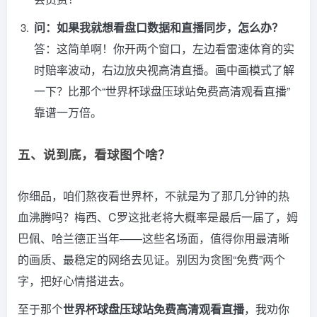
问：如果我就想看盘口数据和直播同步，怎么办？
答：这简单啊！你开两个窗口，左边看雷速体育的实
时赔率波动，右边放央视高清直播。画中画模式了解
一下？比那个“世界杯球盘压球站免费高清观看直播”
靠谱一万倍。
五、说到底，看球图个啥？
你细品，咱们熬夜看世界杯，不就是为了那几分钟的热
血沸腾吗？梅西、C罗这批老将大概率是最后一届了，姆
巴佩、哈兰德正当年——这些名场面，值得你用最清晰
的画质、最稳定的网络去见证。别因为贪图“免费”两个
字，把好心情搭进去。
至于那个
世界杯球盘压球站免费高清观看直播
，我劝你