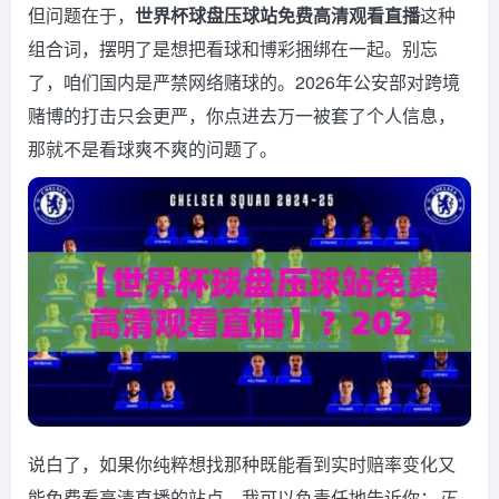
但问题在于，
世界杯球盘压球站免费高清观看直播
这种
组合词，摆明了是想把看球和博彩捆绑在一起。别忘
了，咱们国内是严禁网络赌球的。2026年公安部对跨境
赌博的打击只会更严，你点进去万一被套了个人信息，
那就不是看球爽不爽的问题了。
说白了，如果你纯粹想找那种既能看到实时赔率变化又
能免费看高清直播的站点，我可以负责任地告诉你：
正