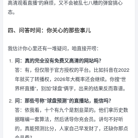
高清观看直播”的麻烦，又不会被乱七八糟的弹窗搞心
态。
四、问答时间：你关心的那些事儿
我估计你心里还有一堆疑问，咱直接开唠：
问：真的完全没有免费又高清的网站吗？
答：有，但仅限于官方授权的平台。比如抖音在2022
年就买了转播权，2026年大概率还会继续。你搜“世
界杯直播”，别加“球盘”俩字，出来的结果反而靠谱。
问：那些号称“球盘预测”的直播站，能信吗？
答：依我看，十个有九个是割韭菜的。他们拿历史数
据瞎编一套算法，然后诱导你充会员。讲句不好听
的，真能预测比分，人家自己早发财了，还缺你那点
会员费？