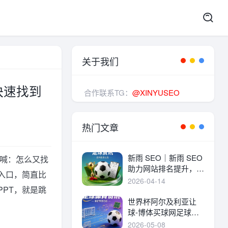
关于我们
快速找到
合作联系TG：
@XINYUSEO
热门文章
新雨 SEO｜新雨 SEO
在喊：怎么又找
助力网站排名提升，新
入口，简直比
雨 SEO 打造精准流
2026-04-14
PT，就是跳
量，新雨 SEO 实现长
效优化
世界杯阿尔及利亚让
球-博体买球网足球体
育：2026年盘口深度
2026-05-08