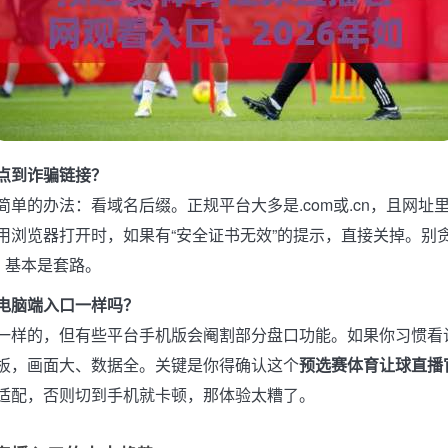
点到诈骗链接？
简单的办法：看域名后缀。正规平台大多是.com或.cn，且网址
用浏览器打开时，如果有“安全证书无效”的提示，直接关掉。别
，基本是套路。
电脑端入口一样吗？
一样的，但有些平台手机版会阉割部分盘口功能。如果你习惯看
板，画面大、数据全。关键是你得确认这个
预选赛体育让球直播
适配，否则切到手机就卡顿，那体验太糟了。