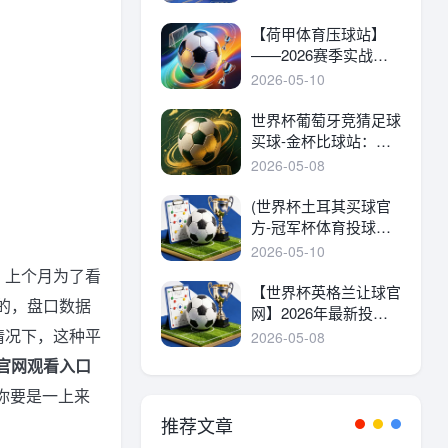
解析与实战策略
【荷甲体育压球站】
——2026赛季实战测
评与玩法全解析
2026-05-10
世界杯葡萄牙竞猜足球
买球-金杯比球站：
2026年葡萄牙队夺冠
2026-05-08
前景深度解析
(世界杯土耳其买球官
方-冠军杯体育投球
网)：2026年新手必知
2026-05-10
的三个投球策略
，上个月为了看
【世界杯英格兰让球官
的，盘口数据
网】2026年最新投注
指南与避坑策略
情况下，这种平
2026-05-08
官网观看入口
你要是一上来
推荐文章