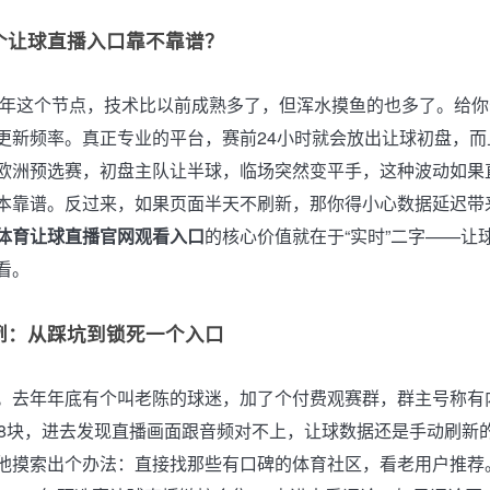
个让球直播入口靠不靠谱？
26年这个节点，技术比以前成熟多了，但浑水摸鱼的也多了。给
更新频率。真正专业的平台，赛前24小时就会放出让球初盘，而
欧洲预选赛，初盘主队让半球，临场突然变平手，这种波动如果
本靠谱。反过来，如果页面半天不刷新，那你得小心数据延迟带
体育让球直播官网观看入口
的核心价值就在于“实时”二字——让
看。
例：从踩坑到锁死一个入口
。去年年底有个叫老陈的球迷，加了个付费观赛群，群主号称有
98块，进去发现直播画面跟音频对不上，让球数据还是手动刷新
他摸索出个办法：直接找那些有口碑的体育社区，看老用户推荐