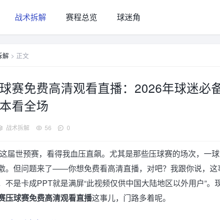
战术拆解
赛程总览
球迷角
拆解
> 正文
球赛免费高清观看直播：2026年球迷必
本看全场
战术拆解
56
0
6年这届世预赛，看得我血压直飙。尤其是那些压球赛的场次，一
激。但问题来了——你想免费看高清直播，对吧？我跟你说，这
，不是卡成PPT就是满屏“此视频仅供中国大陆地区以外用户”。
赛压球赛免费高清观看直播
这事儿，门路多着呢。