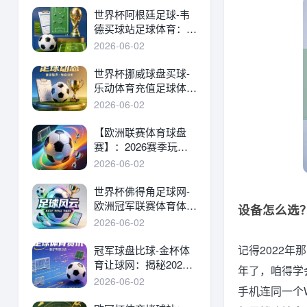
世界杯竞猜全攻略与冠
世界杯阿根廷足球-韦
军联赛买球站推荐
德买球站足球体育：
2026年最热观赛与投
2026-06-02
注指南
世界杯挪威球盘买球-
乐动体育充值足球体
育：2026年北欧足球
2026-06-02
投注新风向
【欧洲联赛体育球盘
赛】：2026赛季玩法
升级，老球迷也得重新
2026-06-02
当学徒
世界杯佛得角足球网-
欧洲冠军联赛体育体球
设备怎么选
网：一个老球迷的
2026-06-02
2026观赛新发现
记得2022年
冠军球盘比球-金杯体
育让球网：揭秘2026
年了，咱得学会
年足彩新玩法与实战策
2026-06-02
手机连同一个
略(冠军球盘比球)