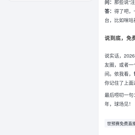
问：
那些说“
答：
得了吧，
台，比如咪咕
说到底，免
说实话，20
友圈，或者一
间。依我看，
你记住了上面
最后唠叨一句
年，球场见！
世预赛免费直