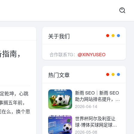
关于我们
备指南，
合作联系TG：
@XINYUSEO
热门文章
新雨 SEO｜新雨 SEO
球定乾坤，心跳
助力网站排名提升，新
事搁五年前，
雨 SEO 打造精准流
2026-04-14
现在么，换个思
量，新雨 SEO 实现长
效优化
世界杯阿尔及利亚让
球-博体买球网足球体
育：2026年盘口深度
2026-05-08