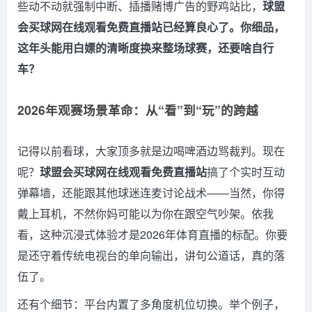
些动不动就强制中断、插播赌博广告的野鸡站比，
球盟
会买球网在线观看免费直播站已经算良心了。你细品，
这年头能用白嫖的清晰度换来整场球赛，还要啥自行
车？
2026年观赛场景革命：从“看”到“玩”的跨越
记得以前看球，大家顶多就是边喝啤酒边骂裁判。现在
呢？
球盟会买球网在线观看免费直播站
搞了个实时互动
弹幕墙，还能跟其他球迷连麦讨论战术——当然，你得
戴上耳机，不然你妈可能以为你在跟空气吵架。依我
看，这种沉浸式体验才是2026年体育直播的标配。你要
是还守着传统电视台的单向输出，讲句公道话，真的落
伍了。
还有个细节：平台内置了多角度机位切换。举个例子，