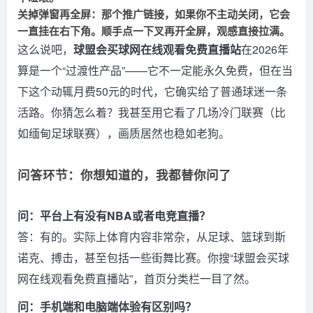
关掉弹窗再全屏：
那个推广链接，如果你不主动关闭，它会
一直挂在右下角。顺手点一下叉再开全屏，观感直接拉满。
这么说吧，
球盟会买球网在线观看免费直播站
在2026年
算是一个“过渡性产品”——它不一定能永久免费，但在当
下这个动辄月费50元的时代，它确实给了普通球迷一条
活路。你猜怎么着？我甚至用它看了几场冷门联赛（比
如缅甸足球联赛），画质居然也稳如老狗。
问答环节：你想知道的，我都替你问了
问：平台上有没有NBA或者电竞直播？
答：有的。实际上体育内容非常杂，从足球、篮球到斯
诺克、搏击，甚至包括一些街舞比赛。你搜“球盟会买球
网在线观看免费直播站”，首页分类栏一目了然。
问：手机端和电脑端体验有区别吗？