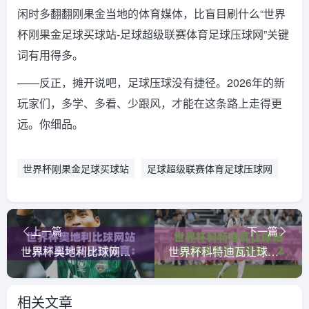
闲时多翻翻刚果金当地的体育媒体，比盲目刷什么“世界
杯刚果金足球买球站-足球超级联赛体育足球压球网”关键
词有用得多。
——反正，摊开说吧，足球压球没有捷径。2026年的新
玩家们，多学、多看、少跟风，才能在这条路上走得更
远。你细品。
世界杯刚果金足球买球站
足球超级联赛体育足球压球网
上一篇
下一篇
世界杯奥地利比球网站-足球买球站足球体育：2026年球迷必看的选站指南
世界杯科特迪瓦让球站-亚洲体育足球买球，2026年球迷必看的下注策略
相关文章