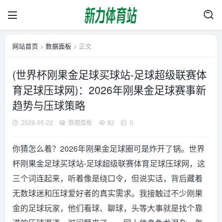
网站首页
>
数据面板
> 正文
(世界杯刚果金足球买球站-足球超级联赛体
育足球压球网)：2026年刚果金足球赛事新
趋势与压球策略
2026-05-22
数据面板
82
0
你猜怎么着？2026年刚果金足球圈可是炸开了锅。世界
杯刚果金足球买球站-足球超级联赛体育足球压球网，这
三个词连起来，听着像是绕口令，但说实话，背后藏着
无数球迷和压球爱好者的真实需求。我接触过不少刚果
金的足球玩家，他们看球、聊球，头等大事就是找个靠