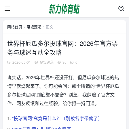
网站首页
>
足坛速递
> 正文
世界杯厄瓜多尔投球官网：2026年官方票
务与球迷互动全攻略
2026-06-01
足坛速递
90
0
说实话，2026年世界杯还没开打，但厄瓜多尔球迷的热
情早就烧起来了。你可能会问：那个所谓的“世界杯厄瓜
多尔投球官网”到底靠不靠谱？别急，我翻遍了官方文
件、网友反馈和过往经验，给你捋一捋门道。
1.
“投球官网”究竟是什么？（别被名字带偏了）