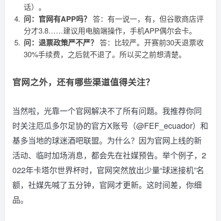
话）。
问：官网有APP吗？
答：有一说一，有，但谷歌商店评
分才3.8……建议用电脑端操作，手机APP偶尔会卡。
问：退票政策严不严？
答：比较严。开赛前30天退票收
30%手续费，之后就不退了。所以买之前想清楚。
官网之外，还有哪些渠道值得关注？
当然啦，光靠一个官网解决不了所有问题。我推荐你同
时关注厄瓜多尔足协的官方X账号（@FEF_ecuador）和
基多当地的球迷酒吧联盟。为什么？因为官网上线的新
活动、临时加场消息，都会先在社媒预告。举个例子，2
022年卡塔尔世界杯时，官网突然放出少量“球迷接机”名
额，社媒先喊了五分钟，官网才更新。这时间差，你细
品。