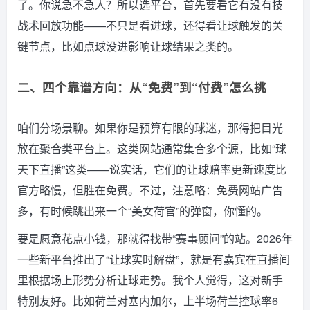
了。你说急不急人？所以选平台，首先要看它有没有技
战术回放功能——不只是看进球，还得看让球触发的关
键节点，比如点球没进影响让球结果之类的。
二、四个靠谱方向：从“免费”到“付费”怎么挑
咱们分场景聊。如果你是预算有限的球迷，那得把目光
放在聚合类平台上。这类网站通常集合多个源，比如“球
天下直播”这类——说实话，它们的让球赔率更新速度比
官方略慢，但胜在免费。不过，注意咯：免费网站广告
多，有时候跳出来一个“美女荷官”的弹窗，你懂的。
要是愿意花点小钱，那就得找带“赛事顾问”的站。2026年
一些新平台推出了“让球实时解盘”，就是有嘉宾在直播间
里根据场上形势分析让球走势。我个人觉得，这对新手
特别友好。比如荷兰对塞内加尔，上半场荷兰控球率6