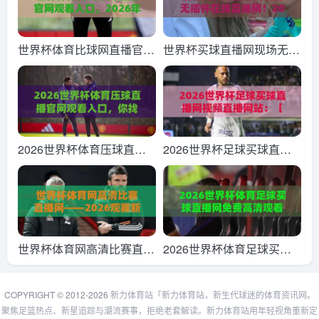
验
网】附官方入口
世界杯体育比球网直播官网
世界杯买球直播网现场无插
观看入口，2026年观赛新
件在线直播网！2026世界
体验！
杯观赛终极指南（世界杯买
球直播网现场无插件在线直
播网）
2026世界杯体育压球直播
2026世界杯足球买球直播
官网观看入口，你找对了
网视频直播网站：【2026
吗？(2026世界杯体育压球
世界杯足球买球直播网视频
直播官网观看入口)
直播网站】看球必备指南
世界杯体育网高清比赛直播
2026世界杯体育足球买球
网——2026观赛新姿势，
直播网免费高清观看直播！
老球迷都懂！
球迷必备的观赛指南来了
COPYRIGHT © 2012-2026
新力体育站「新力体育站，新生代球迷的体育资讯网。
聚焦足篮热点、新星追踪与潮流赛事，拒绝老套解读。新力体育站用年轻视角重新定