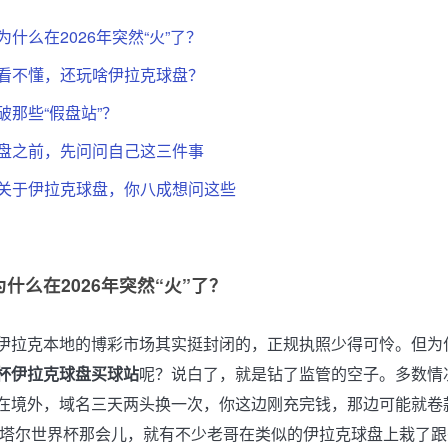
什么在2026年突然“火”了？
看不懂，还玩啥伊拉克球盘？
破那些“假盘站”？
盘之前，先问问自己这三件事
关于伊拉克球盘，你八成想问这些
什么在2026年突然“火”了？
伊拉克本地的博彩市场其实挺封闭的，正规执照少得可怜。但为
杯伊拉克球盘买球站
呢？说白了，就是钻了监管的空子。多数情
在境外，域名三天两头换一次，你这边刚充完钱，那边可能就卷
年卡塔尔世界杯那会儿，就有不少老哥在类似的伊拉克球盘上栽了