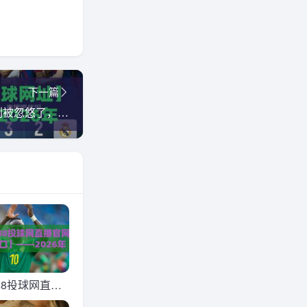
下一篇
【世界杯韩国压球网址】：别被忽悠了，2026年球迷必看的避坑指南
888投球网直播
观看入口】——