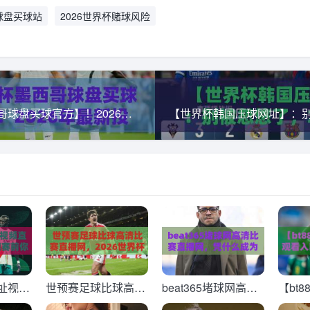
球盘买球站
2026世界杯赌球风险
【世界杯墨西哥球盘买球官方】！2026年最新投注指南与盘口深度解析
址视频
世预赛足球比球高清
beat365堵球网高清
【bt
26观
比赛直播网，2026
比赛直播网，凭什么
官网