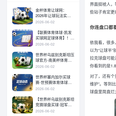
界面挺唬人，
金杯体育让球网：
些站子肯定更
2026年让球玩法实战
指南，老球迷都在用呢
2026-06-02
你连盘口都
【联赛体育体球-凯发
买球网足球体育】！
依我看，很多
2026赛季你不能错过
2026-06-02
的五大亮点
以为“让球半
世界杯乌兹别克斯坦压
拉克球盘可能
球官方-南美杯体育堵
你看到的是1.
球赛：2026年跨境投
2026-06-02
注新玩法，你猜怎么
对了，还有个
着？
世界杯塞内加尔买球
赛-世预赛体育体球
维护”。等到
网：2026世预赛押注
2026-06-02
球盘里简直烂
指南与平台实测
【世界杯乌兹别克斯坦
竞猜球盘买球-冠军联
赛体育足球买球站】：
2026-06-02
2026年乌兹别克斯坦