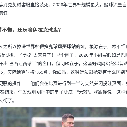
等到兑奖时客服直接装死。2026年世界杯规模更大，赌球流量
疯狂。
看不懂，还玩啥伊拉克球盘？
人之所以掉进
世界杯伊拉克球盘买球站
的坑，根源在于压根不懂
”就是少进一个球？太天真了！举个例子：2026年小组赛假如是巴
开出“巴西让两球半”的盘口。但问题在于，这些野鸡网站经常篡
85，实际结算时按1.65算。你细品，这种玩法跟抢钱有什么区别
更骚的操作——他们会在比赛进行到一半时突然关闭投注页面，
比赛结束，你发现明明押中的单子变成了“无效”。我跟你说，这种
大街了。