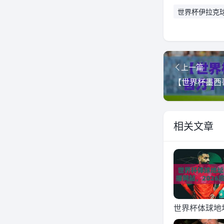
世界杯伊拉克
上一篇
相关文章
世界杯体球地
直播网站，20