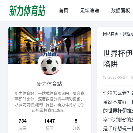
首页
足坛速递
数据面板
网站首页
>
赛程
世界杯伊
陷阱
2026-05-27
新力体育站
你猜怎么着？
新力体育站，一站式体育资讯网。聚合赛
事即时比分、深度数据分析与精彩集锦，
虽然不友好，
从赛前前瞻到赛后复盘。新力体育站助你
轻松掌握赛场动态。
的
世界杯伊拉
率”“秒到账
734
1447
5
文章
标签
分类
是手痒想玩一