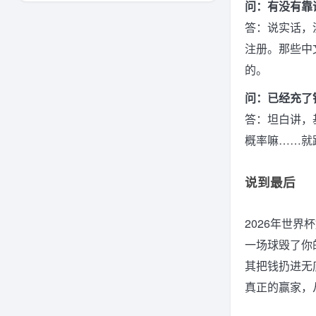
问：有没有靠
答：说实话，没
注册。那些中
的。
问：已经充了
答：坦白讲，
概率嘛……就
说到最后
2026年世
一场球毁了你
其把钱扔进无
真正的赢家，