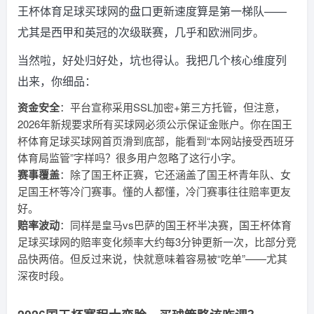
王杯体育足球买球网的盘口更新速度算是第一梯队——
尤其是西甲和英冠的次级联赛，几乎和欧洲同步。
当然啦，好处归好处，坑也得认。我把几个核心维度列
出来，你细品：
资金安全
：平台宣称采用SSL加密+第三方托管，但注意，
2026年新规要求所有买球网必须公示保证金账户。你在国王
杯体育足球买球网首页滑到底部，能看到“本网站接受西班牙
体育局监管”字样吗？很多用户忽略了这行小字。
赛事覆盖
：除了国王杯正赛，它还涵盖了国王杯青年队、女
足国王杯等冷门赛事。懂的人都懂，冷门赛事往往赔率更友
好。
赔率波动
：同样是皇马vs巴萨的国王杯半决赛，国王杯体育
足球买球网的赔率变化频率大约每3分钟更新一次，比部分竞
品快两倍。但反过来说，快就意味着容易被“吃单”——尤其
深夜时段。