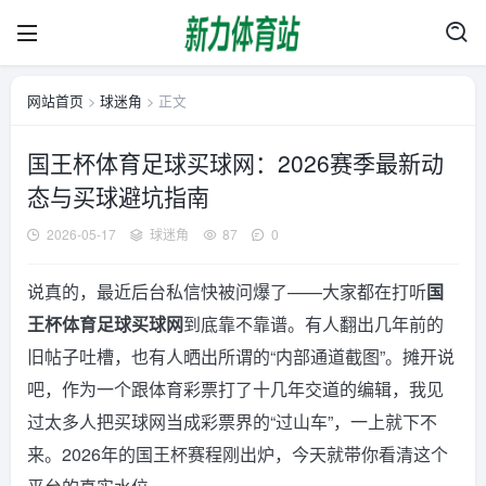
网站首页
>
球迷角
> 正文
国王杯体育足球买球网：2026赛季最新动
态与买球避坑指南
2026-05-17
球迷角
87
0
说真的，最近后台私信快被问爆了——大家都在打听
国
王杯体育足球买球网
到底靠不靠谱。有人翻出几年前的
旧帖子吐槽，也有人晒出所谓的“内部通道截图”。摊开说
吧，作为一个跟体育彩票打了十几年交道的编辑，我见
过太多人把买球网当成彩票界的“过山车”，一上就下不
来。2026年的国王杯赛程刚出炉，今天就带你看清这个