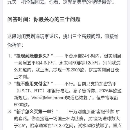
九天一把全输回去。你看，这就是典型的“赌徒谬误”。
问答时间：你最关心的三个问题
这段时间我刷遍玩家论坛，挑出三个高频问题，直接给
你拆解：
“提现到账要多久？”
—— 平台承诺24小时内，但实测周
一到周五平均4-6小时，周末可能要等12小时。别问我怎
么知道的，我上周六提现一笔2000欧，愣是等到周日晚
上才到。
“能不能用支付宝？”
—— 不行。目前只支持加密货币
（USDT、BTC）和银行电汇。忘了告诉你，2026年欧盟
新规后，Visa和Mastercard渠道也恢复了，但单笔限额
5000欧。
“新手怎么买第一单？”
—— 千万别信那些“客服带你飞”
的套路。你直接选一场国王杯淘汰赛，买“全场进球数大
于2.5”，赔率通常在1.7-2.0之间，试水50欧就够了。重点