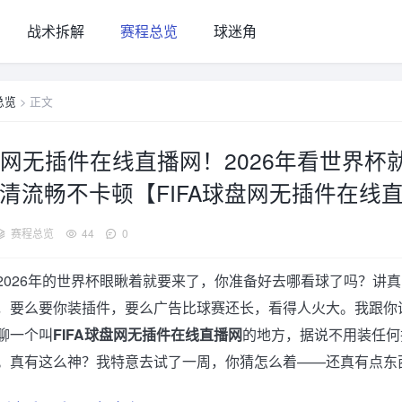
战术拆解
赛程总览
球迷角
总览
> 正文
球盘网无插件在线直播网！2026年看世界杯
清流畅不卡顿【FIFA球盘网无插件在线
赛程总览
44
0
2026年的世界杯眼瞅着就要来了，你准备好去哪看球了吗？讲
，要么要你装插件，要么广告比球赛还长，看得人火大。我跟你
聊一个叫
FIFA球盘网无插件在线直播网
的地方，据说不用装任何
。真有这么神？我特意去试了一周，你猜怎么着——还真有点东