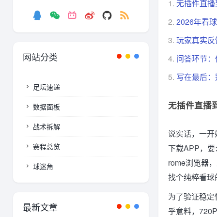
1.
无插件直播
2.
2026年
3.
玩家真实反
网站分类
4.
问答环节：
5.
写在最后：
足坛速递
无插件直播
数据面板
战术拆解
说实话，一开
赛程总览
下载APP，
rome浏览
球迷角
找个纯粹看球
为了验证稳定
最新文章
乎意料，72