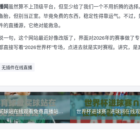
播网
虽然算不上顶级平台，但至少给了我们一个不用折腾的选择
备胎，但别当正室。毕竟免费的东西，稳定性得靠运气。不过，
件的直播源，它绝对能救急。
说一句，这个网站最近好像改版了，界面对2026年的赛事做了
都直接写着“2026世界杯”专场，点进去就是实时赛程。讲究，是
无插件在线直播
法甲体育球盘买球站在线观看免费直播站？2026年教你如何安全看球！