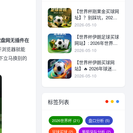
【世界杯刚果金买球网
址】？别踩坑，2026
年观赛指南来了
2026-05-10
【世界杯伊朗足球买球
A球盘网无插件在
网站】: 2026年世界杯
开浏览器就能
伊朗队表现与安全投注
2026-05-10
指南
下立马换别的
【世界杯伊朗买球网
站】🔥 2026年球迷必
看：如何辨别靠谱平台
2026-05-10
与避坑指南
标签列表
2026世界杯
(21)
盘口分析
(5)
足球买球
(2)
葡萄牙队分析
(2)