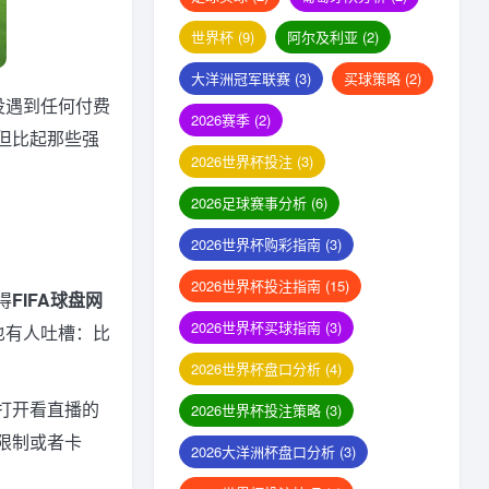
世界杯
(9)
阿尔及利亚
(2)
大洋洲冠军联赛
(3)
买球策略
(2)
没遇到任何付费
2026赛季
(2)
但比起那些强
2026世界杯投注
(3)
2026足球赛事分析
(6)
2026世界杯购彩指南
(3)
2026世界杯投注指南
(15)
得
FIFA球盘网
2026世界杯买球指南
(3)
也有人吐槽：比
2026世界杯盘口分析
(4)
打开看直播的
2026世界杯投注策略
(3)
限制或者卡
2026大洋洲杯盘口分析
(3)