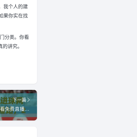
。我个人的建
如果你实在找
专门分类。你看
真的讲究。
下一篇
世界杯进球赛∩进球网在线观看免费直播站，2026年球迷必藏的观赛攻略