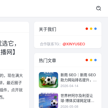
关于我们
就选它，
合作联系TG：
@XINYUSEO
直播网】
热门文章
新雨 SEO｜新雨 SEO
真的，现在满大
助力网站排名提升，新
讲，最近圈子
雨 SEO 打造精准流
2026-04-14
插件，点开就
量，新雨 SEO 实现长
效优化
世界杯阿尔及利亚让
西。
球-博体买球网足球体
育：2026年盘口深度
2026-05-08