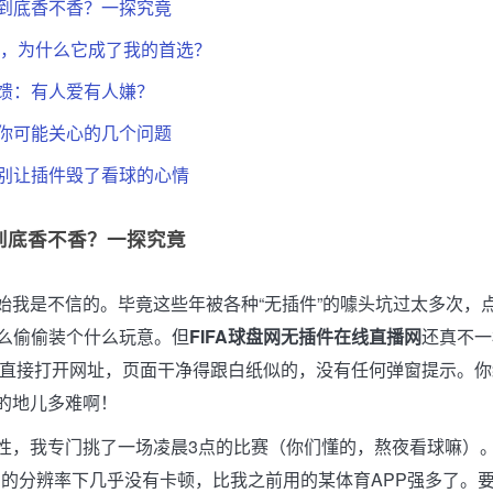
到底香不香？一探究竟
看球，为什么它成了我的首选？
馈：有人爱有人嫌？
你可能关心的几个问题
别让插件毁了看球的心情
到底香不香？一探究竟
始我是不信的。毕竟这些年被各种“无插件”的噱头坑过太多次，
要么偷偷装个什么玩意。但
FIFA球盘网无插件在线直播网
还真不一
器，直接打开网址，页面干净得跟白纸似的，没有任何弹窗提示。
的地儿多难啊！
性，我专门挑了一场凌晨3点的比赛（你们懂的，熬夜看球嘛）
0P的分辨率下几乎没有卡顿，比我之前用的某体育APP强多了。