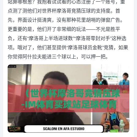
站算哪根葱？我抱着试试看的心态注册了一个账号，重
点测了测他们对世界杯摩洛哥竞猜压球的支持度。首
先，界面设计挺清爽，没有那种花里胡哨的弹窗广告。
更重要的是，他们开了非常细的玩法——不光是胜平
负，还有“摩洛哥上半场进球数”“摩洛哥零封对手”这种选
项。哦对了，他们甚至提供“摩洛哥球员金靴”竞猜，如果
你觉得阿什拉夫能进三个球以上，可以押一把。