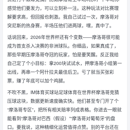
感觉他们要发力，可以立刻补一注。这种玩法对比赛理
解要求高，但回报也刺激。我自己试过一次，摩洛哥对
突尼斯的热身赛，半场压他们进两球，嘿，真中了。
话说回来，2026年世界杯还有个变数——摩洛哥很可能
成为首支杀入决赛的非洲球队。你细品，如果真成了，
那些早期压摩洛哥夺冠的玩家，怕是要笑醒。反正我给
自己定了个小目标：拿200块试试水，押摩洛哥小组第一
出线，再串一个阿什拉夫最佳后卫。亏了就当买张彩
票，赚了年底可以加个鸡腿。
不吹不黑，IM体育买球站足球体育在世界杯摩洛哥竞猜
压球这块，数据更新速度确实快。他们甚至专门开了个
“摩洛哥专区”，把所有相关赔率列成表格。你进去一眼就
能看到“摩洛哥对巴西（假设）”“摩洛哥对葡萄牙”的盘
口。要我说，这种精细化运营值得点赞。别的平台还在