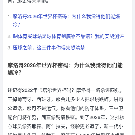
育，那更得来聊聊。
1.
摩洛哥2026年世界杯密码：为什么我觉得他们能爆
冷？
2.
IM体育买球站足球体育到底靠不靠谱？我的实战测评
3.
压球之前，这三件事你得先想清楚
摩洛哥2026年世界杯密码：为什么我觉得他们能
爆冷？
还记得2022年卡塔尔世界杯吗？摩洛哥一路杀进四强，
干掉葡萄牙、西班牙，那会儿多少人把眼镜跌碎。讲句
公道话，那可不是运气。你看他们的防守体系，三中卫
配合门将布努，简直像铜墙铁壁。到了2026年，这批核
心球员像齐耶赫、阿什拉夫，经验更老道了，新一代小