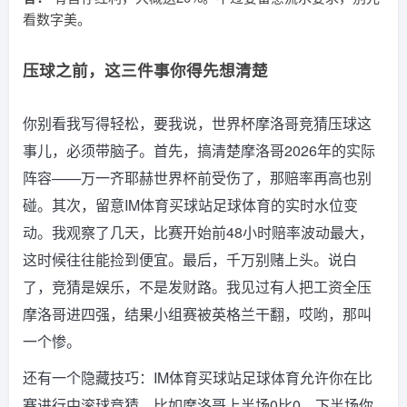
看数字美。
压球之前，这三件事你得先想清楚
你别看我写得轻松，要我说，世界杯摩洛哥竞猜压球这
事儿，必须带脑子。首先，搞清楚摩洛哥2026年的实际
阵容——万一齐耶赫世界杯前受伤了，那赔率再高也别
碰。其次，留意IM体育买球站足球体育的实时水位变
动。我观察了几天，比赛开始前48小时赔率波动最大，
这时候往往能捡到便宜。最后，千万别赌上头。说白
了，竞猜是娱乐，不是发财路。我见过有人把工资全压
摩洛哥进四强，结果小组赛被英格兰干翻，哎哟，那叫
一个惨。
还有一个隐藏技巧：IM体育买球站足球体育允许你在比
赛进行中滚球竞猜。比如摩洛哥上半场0比0，下半场你