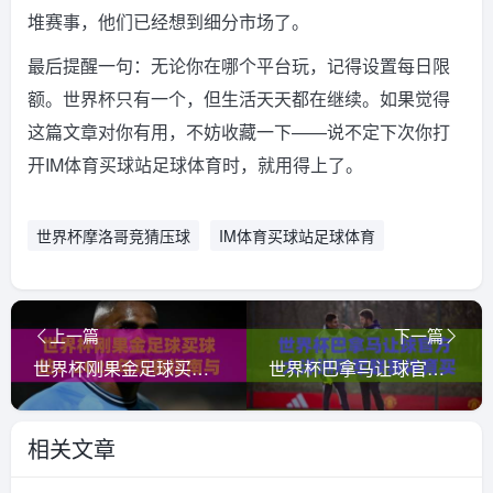
堆赛事，他们已经想到细分市场了。
最后提醒一句：无论你在哪个平台玩，记得设置每日限
额。世界杯只有一个，但生活天天都在继续。如果觉得
这篇文章对你有用，不妨收藏一下——说不定下次你打
开IM体育买球站足球体育时，就用得上了。
世界杯摩洛哥竞猜压球
IM体育买球站足球体育
上一篇
下一篇
世界杯刚果金足球买球站：2026年观赛指南与实用避坑建议
世界杯巴拿马让球官方-大洋洲冠军联赛体育买球网：2026年盘口深度解析与投注策略
相关文章