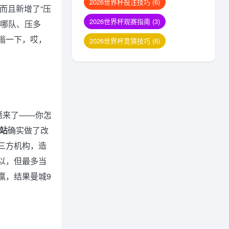
2026世界杯投注技巧
(6)
而且新增了“压
2026世界杯观赛指南
(3)
了哪队、压多
嗡一下，哎，
2026世界杯竞猜技巧
(6)
题来了——你怎
站
确实做了改
三方机构，造
以，但最多当
赢，结果曼城9