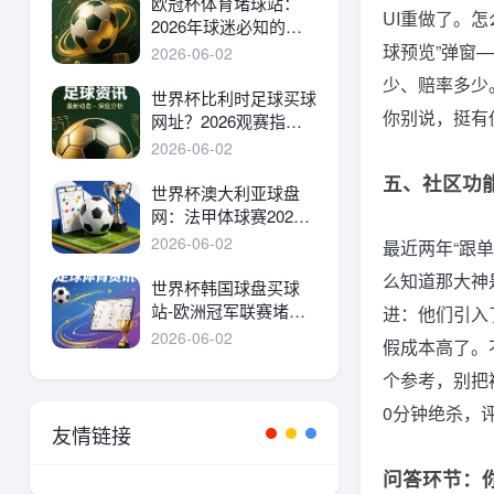
欧冠杯体育堵球站：
UI重做了。怎
2026年球迷必知的观
赛与投注新趋势
球预览”弹窗
2026-06-02
少、赔率多少
世界杯比利时足球买球
你别说，挺有
网址？2026观赛指南
与官方渠道全解析
2026-06-02
五、社区功
世界杯澳大利亚球盘
网：法甲体球赛2026
赛季前瞻与投注技巧
2026-06-02
最近两年“跟
么知道那大神
世界杯韩国球盘买球
站-欧洲冠军联赛堵球
进：他们引入
网，2026年球迷必看
2026-06-02
假成本高了。
的（世界杯韩国球盘买
个参考，别把
球站）安全指南与避坑
策略
0分钟绝杀，
友情链接
问答环节：