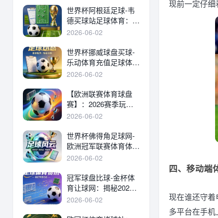
现前一定仔细
世界杯竞猜全攻略与冠
世界杯阿根廷足球-韦
军联赛买球站推荐
德买球站足球体育：
2026年最热观赛与投
2026-06-02
注指南
世界杯挪威球盘买球-
乐动体育充值足球体
育：2026年北欧足球
2026-06-02
投注新风向
【欧洲联赛体育球盘
赛】：2026赛季玩法
升级，老球迷也得重新
2026-06-02
当学徒
世界杯佛得角足球网-
欧洲冠军联赛体育体球
网：一个老球迷的
2026-06-02
2026观赛新发现
四、移动端
冠军球盘比球-金杯体
育让球网：揭秘2026
现在谁还守着
年足彩新玩法与实战策
2026-06-02
略(冠军球盘比球)
多平台在手机