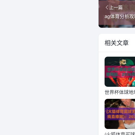
上一篇
相关文章
世界杯体球地
直播网站，20
赛前你该知道
事
(火狐体育买