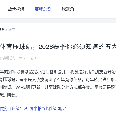
战术拆解
赛程总览
球迷角
总览
> 正文
体育压球站，2026赛季你必须知道的五
赛程总览
95
0
26年的冠军联赛刚踢完小组抽签那会儿，我身边好几个朋友就开
育压球站
，是不是又该换玩法了？毕竟你细品，每年欧足联那帮
制微调、VAR规则更新、甚至球队分档方式都在变。平台要是跟
就是瞎蒙。
据接口升级：从“慢半拍”到“秒级同步”