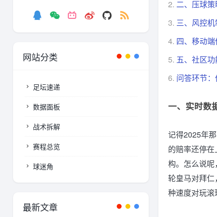
2.
二、压球策
3.
三、风控机
4.
四、移动端
网站分类
5.
五、社区功
6.
问答环节：
足坛速递
一、实时数据
数据面板
战术拆解
记得2025
赛程总览
的赔率还停在
构。怎么说呢
球迷角
轮皇马对拜仁
种速度对玩滚
最新文章