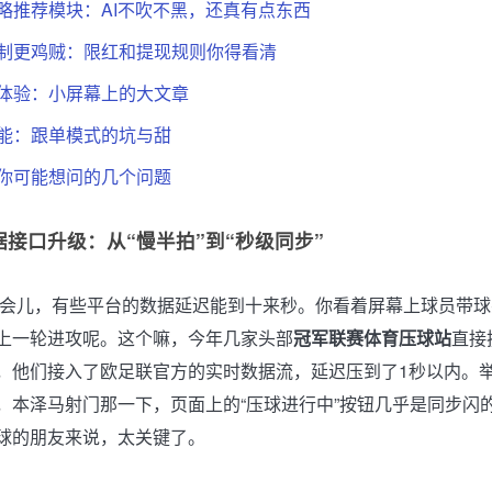
略推荐模块：AI不吹不黑，还真有点东西
制更鸡贼：限红和提现规则你得看清
体验：小屏幕上的大文章
能：跟单模式的坑与甜
你可能想问的几个问题
接口升级：从“慢半拍”到“秒级同步”
年那会儿，有些平台的数据延迟能到十来秒。你看着屏幕上球员带
上一轮进攻呢。这个嘛，今年几家头部
冠军联赛体育压球站
直接
，他们接入了欧足联官方的实时数据流，延迟压到了1秒以内。
，本泽马射门那一下，页面上的“压球进行中”按钮几乎是同步闪
球的朋友来说，太关键了。