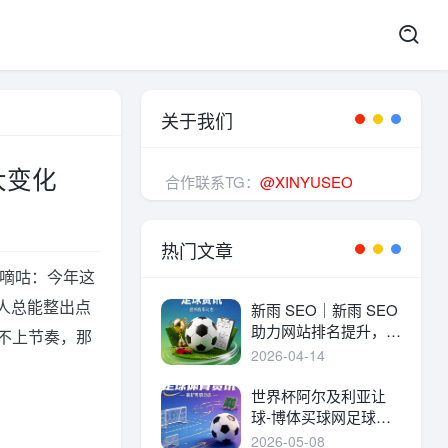
关于我们
大变化
合作联系TG：
@XINYUSEO
热门文章
始嘀咕：今年这
人总能整出点
新雨 SEO｜新雨 SEO
助力网站排名提升，新
不上节奏，那
雨 SEO 打造精准流
2026-04-14
量，新雨 SEO 实现长
效优化
世界杯阿尔及利亚让
球-博体买球网足球体
育：2026年盘口深度
2026-05-08