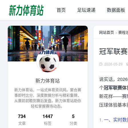
首页
足坛速递
数据面板
网站首页
>
赛程
冠军联赛
2026-05-29
说实话，20
新力体育站
个
冠军联赛体
新力体育站，一站式体育资讯网。聚合赛
事即时比分、深度数据分析与精彩集锦，
新花样——赛
从赛前前瞻到赛后复盘。新力体育站助你
压球体验基本
轻松掌握赛场动态。
734
1447
5
1.
一、实时数
文章
标签
分类