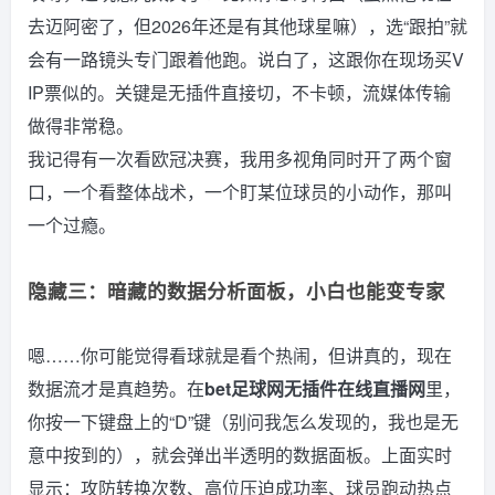
去迈阿密了，但2026年还是有其他球星嘛），选“跟拍”就
会有一路镜头专门跟着他跑。说白了，这跟你在现场买V
IP票似的。关键是无插件直接切，不卡顿，流媒体传输
做得非常稳。
我记得有一次看欧冠决赛，我用多视角同时开了两个窗
口，一个看整体战术，一个盯某位球员的小动作，那叫
一个过瘾。
隐藏三：暗藏的数据分析面板，小白也能变专家
嗯……你可能觉得看球就是看个热闹，但讲真的，现在
数据流才是真趋势。在
bet足球网无插件在线直播网
里，
你按一下键盘上的“D”键（别问我怎么发现的，我也是无
意中按到的），就会弹出半透明的数据面板。上面实时
显示：攻防转换次数、高位压迫成功率、球员跑动热点