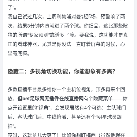
了”。
我自己试过几次，上周利物浦对曼城那场，预警响了两
次，结果3分钟内真就进了两个球。你细品，这比那些瞎
猜的所谓“专家预测”靠谱多了噻。要我说，这功能才是真
正的看球神器，尤其是你没法一直盯着屏幕的时候，心
里有底嘛。
隐藏二：多视角切换功能，你能想象有多爽？
多数直播平台最多给你一个主机位视角，顶多再来个回
放。但
bet足球网无插件在线直播网
有个隐藏菜单——你
点开设置里的“视角”，会发现居然有4个可选：主队球门
后、客队球门后、中线俯瞰、甚至还有个“明星球员跟
拍”。
哎呀，这玩意儿太爽了！比如你想盯梅西（虽然他现在