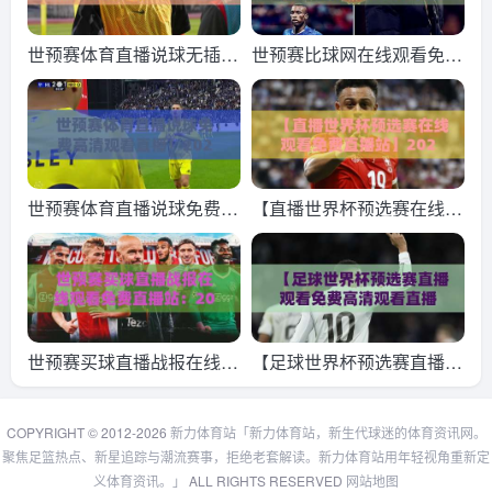
世预赛体育直播说球无插件
世预赛比球网在线观看免费
在线直播网：【世预赛】20
直播站：2026年最新观赛
26年球迷必备观赛指南
指南与实用避坑攻略
世预赛体育直播说球免费高
【直播世界杯预选赛在线观
清观看直播！2026世预赛
看免费直播站】2026终极
观赛指南：免费高清去哪里
指南：哪里看？怎么选？
看？(世预赛体育直播说球
免费高清观看直播)全攻略
世预赛买球直播战报在线观
【足球世界杯预选赛直播观
看免费直播站：2026年全
看免费高清观看直播】——
球足球迷的终极观赛指南
2026年观赛渠道全攻略
COPYRIGHT © 2012-2026
新力体育站「新力体育站，新生代球迷的体育资讯网。
聚焦足篮热点、新星追踪与潮流赛事，拒绝老套解读。新力体育站用年轻视角重新定
义体育资讯。」
ALL RIGHTS RESERVED
网站地图