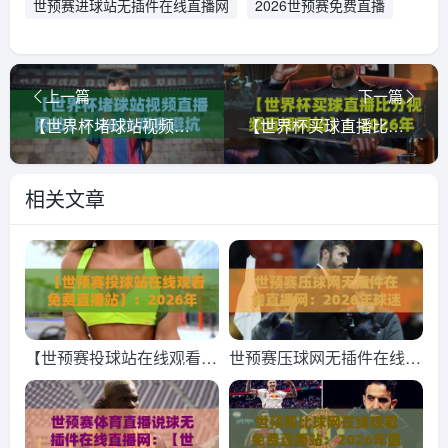
世预赛进球站无插件在线直播网
2026世预赛免费直播
上一篇
下一篇
【世界杯堵球站视频直播网站】？2026观赛避坑指南来了！
【世界杯买球直播比分视频直播网站】！2026年观赛指南：如何找到最靠谱的渠道？
相关文章
【世预赛投球站在线观看免
世预赛压球网无插件在线直
费直播站】：2026年最全
播网：2026年球迷必备的
观赛指南
观赛神器