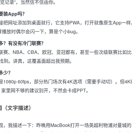
浏览记录”，当然信不信由你。
要装App吗？
接把网址添加到桌面就行，它支持PWA，打开就像原生App一
屏播放时偶尔会闪一下，算是个小bug。
多？有没有冷门联赛？
联赛、NBA、CBA、欧冠、亚冠都有，甚至一些次级联赛比如
能找到。讲真，这覆盖面超出我预期。
多少？
1080p 60fps，部分热门场次有4K选项（需要手动切）。但4K
宽，家里网不够的建议别开，不然会卡成PPT。
图（文字描述）
观，我描述一下：昨晚用MacBook打开一场英超利物浦对曼城