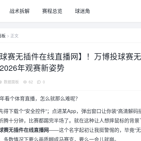
战术拆解
赛程总览
球迷角
面板
> 正文
球赛无插件在线直播网】！万博投球赛
2026年观赛新姿势
数据面板
62
0
26年看个体育直播，怎么就那么难呢？
先得下载个“安全控件”；点进某App，弹出窗口让你装“高清解码
折腾十分钟，比赛都踢完半场了。就在这种让人想摔鼠标的背景
球赛无插件在线直播网
——这个名字起初让我挺警惕的，毕竟“无
，多数情况下要么画质糊成马赛克，要么一会儿就崩。