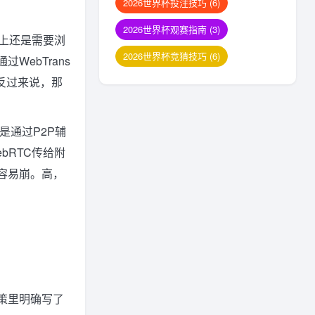
2026世界杯投注技巧
(6)
2026世界杯观赛指南
(3)
质上还是需要浏
2026世界杯竞猜技巧
(6)
WebTrans
反过来说，那
是通过P2P辅
bRTC传给附
容易崩。高，
策里明确写了