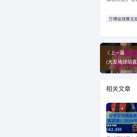
万博投球赛无
上一篇
相关文章