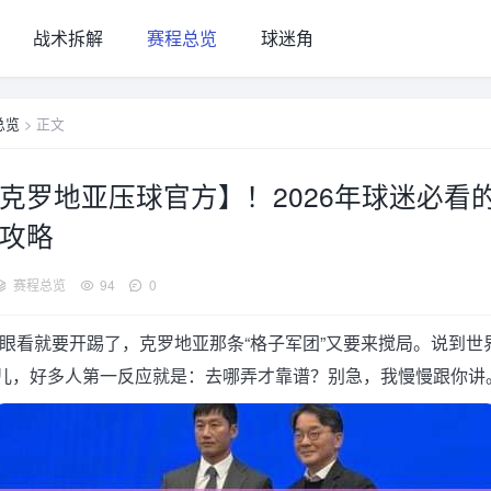
战术拆解
赛程总览
球迷角
总览
> 正文
克罗地亚压球官方】！2026年球迷必看
攻略
赛程总览
94
0
界杯眼看就要开踢了，克罗地亚那条“格子军团”又要来搅局。说到世
儿，好多人第一反应就是：去哪弄才靠谱？别急，我慢慢跟你讲