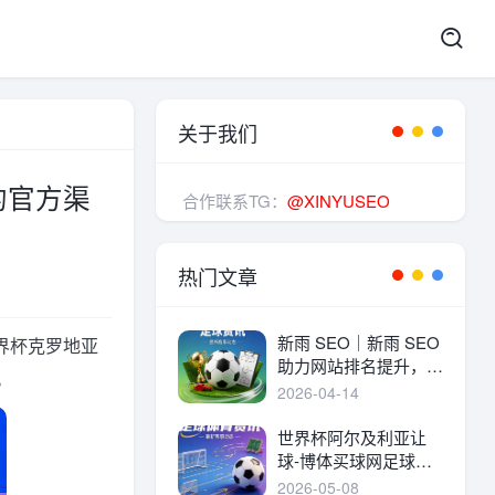
关于我们
的官方渠
合作联系TG：
@XINYUSEO
热门文章
新雨 SEO｜新雨 SEO
界杯克罗地亚
助力网站排名提升，新
。
雨 SEO 打造精准流
2026-04-14
量，新雨 SEO 实现长
效优化
世界杯阿尔及利亚让
球-博体买球网足球体
育：2026年盘口深度
2026-05-08