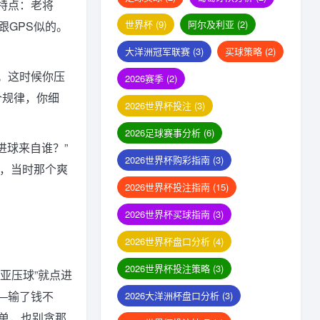
特点：老将
世界杯
(9)
阿尔及利亚
(2)
跟GPS似的。
大洋洲冠军联赛
(3)
买球策略
(2)
。这时候你压
2026赛季
(2)
个规律，你细
2026世界杯投注
(3)
2026足球赛事分析
(6)
进球来自谁？”
2026世界杯购彩指南
(3)
了，当时那个爽
2026世界杯投注指南
(15)
2026世界杯买球指南
(3)
2026世界杯盘口分析
(4)
2026世界杯投注策略
(3)
亚压球”就点进
—输了钱不
2026大洋洲杯盘口分析
(3)
名单，也别贪那