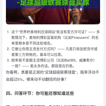
这个“世界杯奥地利压球网站”有没有官方许可证？—— 多
数情况下，奥地利博彩监管机构（比如Finanzamt）的名
单里根本查不到这些域名。
它敢让你用主流支付方式吗？—— 凡是只收加密货币或
者第三方转账的，基本可以拉黑。
赔率是不是跟主流博彩公司（比如Bet365、威廉希尔）
一致？—— 差太多的话，那就是在钓鱼。
你看啊，真要是正规的“足球超级联赛球盘”，赔率浮动不
会超过5%，哪来动不动翻倍的好事？
四、问答环节：你可能还想知道这些