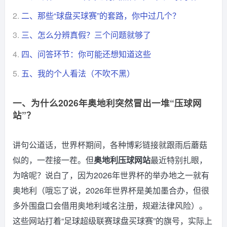
2.
二、那些“球盘买球赛”的套路，你中过几个？
3.
三、怎么分辨真假？三个问题就够了
4.
四、问答环节：你可能还想知道这些
5.
五、我的个人看法（不吹不黑）
一、为什么2026年奥地利突然冒出一堆“压球网
站”？
讲句公道话，世界杯期间，各种博彩链接就跟雨后蘑菇
似的，一茬接一茬。但
奥地利压球网站
最近特别扎眼，
为啥呢？说白了，因为2026年世界杯的举办地之一就有
奥地利（哦忘了说，2026年世界杯是美加墨合办，但很
多外围盘口会借用奥地利域名注册，规避法律风险）。
这些网站打着“足球超级联赛球盘买球赛”的旗号，实际上