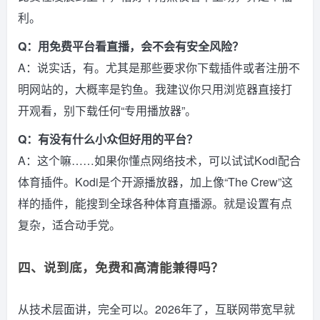
利。
Q：用免费平台看直播，会不会有安全风险？
A：说实话，有。尤其是那些要求你下载插件或者注册不
明网站的，大概率是钓鱼。我建议你只用浏览器直接打
开观看，别下载任何“专用播放器”。
Q：有没有什么小众但好用的平台？
A：这个嘛……如果你懂点网络技术，可以试试Kodi配合
体育插件。Kodi是个开源播放器，加上像“The Crew”这
样的插件，能搜到全球各种体育直播源。就是设置有点
复杂，适合动手党。
四、说到底，免费和高清能兼得吗？
从技术层面讲，完全可以。2026年了，互联网带宽早就