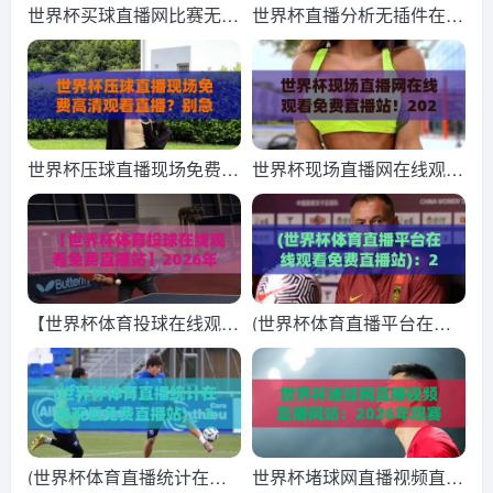
世界杯买球直播网比赛无插
世界杯直播分析无插件在线
件在线直播网！2026球迷
直播网！(世界杯直播)2026
必备观赛新姿势
年观赛新姿势，你试过没？
世界杯压球直播现场免费高
世界杯现场直播网在线观看
清观看直播？别急，这份20
免费直播站！2026年看球
26观赛指南请收好！
不花钱的秘诀(世界杯现场
直播网在线观看免费直播
站)大公开
【世界杯体育投球在线观看
(世界杯体育直播平台在线
免费直播站】2026年最新
观看免费直播站)：2026年
实测：这些平台真的能免费
看球不花一分钱？这些路子
看吗？
你得知道
(世界杯体育直播统计在线
世界杯堵球网直播视频直播