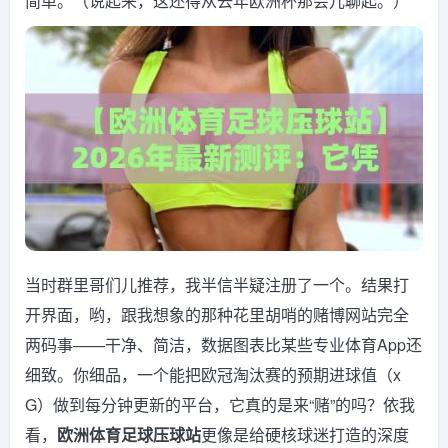
简单。（说起来，这还得从去年欧洲杯那会儿聊起。）
当时群里哥们儿推荐，我半信半疑注册了一个。结果打
开界面，哟，跟我想象的那种花里胡哨的赌博网站完全
两码事——干净、简洁，数据图表比某些专业体育App还
细致。你细品，一个能把欧冠淘汰赛的预期进球值（x
G）做到每分钟更新的平台，它真的是来“赌”的吗？依我
看，
欧洲体育足球压球站
更像是给硬核球迷打造的深度