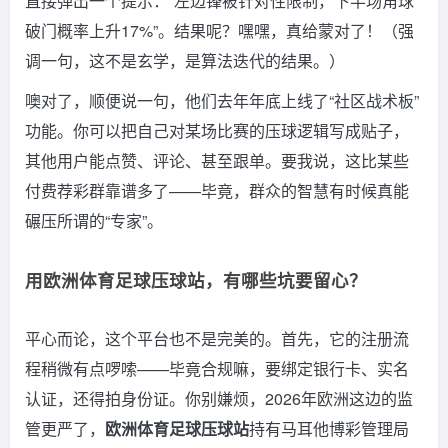
直接弹出一个提示：“左边锋被针对性限制，下半场角球
破门概率上升17%”。结果呢？嘿嘿，真给蒙对了！（强
调一句，这不是玄学，是算法迭代的结果。）
噢对了，顺便说一句，他们去年年底上线了“社区战术板”
功能。你可以把自己对某场比赛的压球逻辑写成贴子，
其他用户能点赞、评论、甚至跟单。要我说，这比某些
付费荐彩群靠谱多了——毕竟，群众的智慧有时候真能
碾压所谓的“专家”。
用
欧洲体育足球压球站
，有哪些坑要留心？
平心而论，这个平台也不是完美的。首先，它的注册流
程稍微有点啰嗦——毕竟合规嘛，要绑定银行卡、实名
认证，还得拍身份证。你别嫌烦，2026年欧洲这边的监
管更严了，
欧洲体育足球压球站
持有马耳他博彩管理局