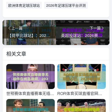
欧洲体育足球压球站
2026年足球压球平台评测
上一篇
下一篇
【荷甲比球站】：2026赛季数据新玩法，球迷必看！
英超投球站：2026赛季新手必看的五大实用技巧与避坑指南
相关文章
世预赛体育直播赛事无插件
ROR体育买球直播官网观
在线直播网，2026终极看
看入口，2026年老球迷私
球指南来了
藏的几个实用经验