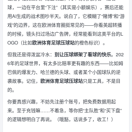
球，一边在平台里“下注”（其实是小额娱乐），赛后还能
用AI生成的战术图吵半天。说白了，它模糊了“赌博”和“游
戏”的边界，这在欧洲体育圈挺常见的——你看英超转播
的时候，镜头扫过场边广告牌，经常能看到这类平台的L
OGO（比如
欧洲体育足球压球站
的橙色标识）。
但我还是得泼盆冷水：
别让压球绑架了看球的快乐
。202
6年的足球世界，有太多比赔率更有趣的东西——比如姆
巴佩的爆发力、哈兰德的头球、或者某个小国球队的逆
袭故事。记住，
欧洲体育足球压球站
只是工具，不是目
的。
你要真感兴趣，不妨先注册个账号，把免费数据用起
来。至于充钱嘛……不着急，等你把“主队胜”和“买下盘”
的逻辑想明白了再说。（哦豁，话说多了，收工！）