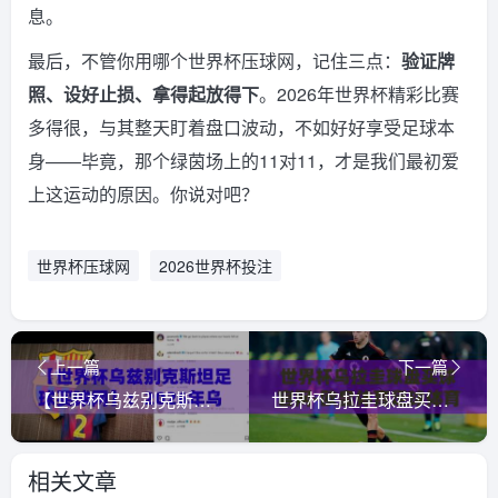
息。
最后，不管你用哪个世界杯压球网，记住三点：
验证牌
照、设好止损、拿得起放得下
。2026年世界杯精彩比赛
多得很，与其整天盯着盘口波动，不如好好享受足球本
身——毕竟，那个绿茵场上的11对11，才是我们最初爱
上这运动的原因。你说对吧？
世界杯压球网
2026世界杯投注
上一篇
下一篇
【世界杯乌兹别克斯坦足球买球网】：2026年乌国队世预赛征程与购彩建议
世界杯乌拉圭球盘买球官网-欧皇体育足球体育！2026年球迷必读的选台避坑指南
相关文章