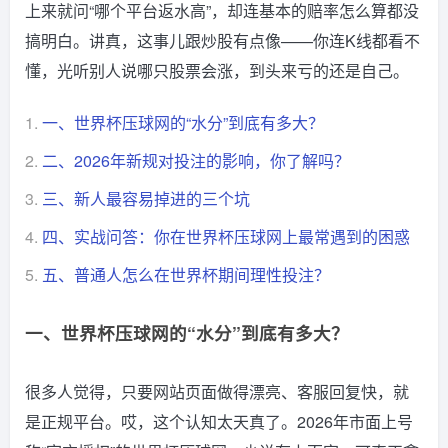
上来就问“哪个平台返水高”，却连基本的赔率怎么算都没
搞明白。讲真，这事儿跟炒股有点像——你连K线都看不
懂，光听别人说哪只股票会涨，到头来亏的还是自己。
1.
一、世界杯压球网的“水分”到底有多大？
2.
二、2026年新规对投注的影响，你了解吗？
3.
三、新人最容易掉进的三个坑
4.
四、实战问答：你在世界杯压球网上最常遇到的困惑
5.
五、普通人怎么在世界杯期间理性投注？
一、世界杯压球网的“水分”到底有多大？
很多人觉得，只要网站页面做得漂亮、客服回复快，就
是正规平台。哎，这个认知太天真了。2026年市面上号