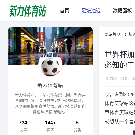
首页
足坛速递
数据面板
网站首页
>
足坛
世界杯加
必知的三
2026-06-01
新力体育站
哎，说到20
新力体育站，一站式体育资讯网。聚合赛
事即时比分、深度数据分析与精彩集锦，
体育买球站这
从赛前前瞻到赛后复盘。新力体育站助你
轻松掌握赛场动态。
甲体育买球站
就想从一个普
734
1447
5
文章
标签
分类