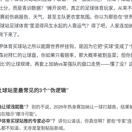
比分，而是青训数据？”摊开说吧，真正的足球体育玩家，从来不
究赛前伤病报告、天气、甚至主队更衣室氛围。你以为那些在“世
买球站足球体育”里混得风生水起的人靠运气？得了吧，人家连加纳队
背下来了。
甲体育买球站之所以能跟世界杯挂钩，是因为它把“买球”变成了“
森对拜仁的让球盘，你如果只看赔率，那大概率被割韭菜；但你
德比”的让球规律，再套上加纳vs某强队的盘口走势——懂了没？
球站里最常见的3个“伪逻辑”
纳让球浅就稳”？
别的不说，2026年热身赛加纳让一球打越南，结果
在暗示“爆冷可能”。
甲体育买球站推的专家必中”？
讲句公道话，你真信啊？那些“专家”连加
么都不知道，无非是复制粘贴新闻。