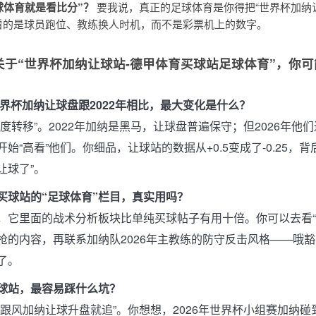
球体育就是看比分”？
要我说，真正的足球体育是你得把“世界杯加纳
看的是球员跑位、教练换人时机，而不是彩票机上的数字。
关于“世界杯加纳让球站-德甲体育买球站足球体育”，你
世界杯加纳让球盘跟2022年相比，最大变化是什么？
度转移”。2022年加纳是黑马，让球盘普遍保守；但2026年他
始“高看”他们。你细品，让球站的数据从+0.5变成了-0.25，背
让球了”。
买球站的“足球体育”栏目，真实用吗？
，它里面的战术分析板块比单纯买球帖子有用十倍。你可以去看“
抢的内容，再联系加纳队2026年主教练的防守反击风格——哦
了。
球站，最容易踩什么坑？
“跟风加纳让球升盘就追”。你想想，2026年世界杯小组赛加纳碰