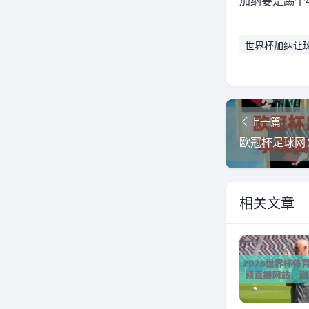
加纳要是踢个4
世界杯加纳让
上一篇
相关文章