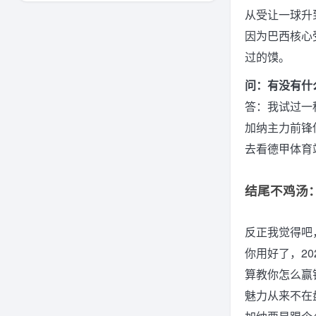
从受让一球升
因为巴西核心
过的馍。
问：有没有什
答：我试过一
加纳主力前锋
去看德甲体育
结尾不鸡汤：
反正我觉得吧
你用好了，2
算教你怎么赢
魅力从来不在