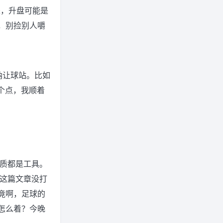
是，升盘可能是
，别捡别人嚼
纳让球站。比如
个点，我顺着
本质都是工具。
写这篇文章没打
竟啊，足球的
怎么着？今晚