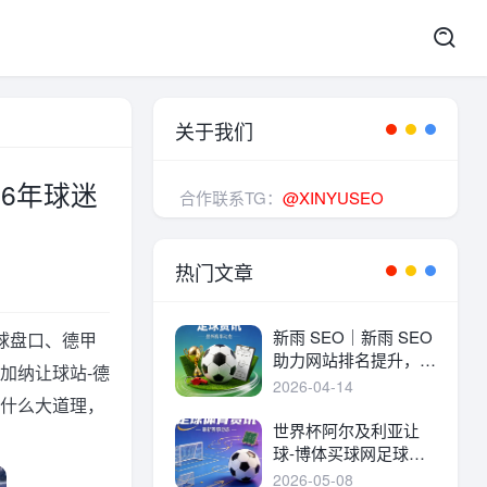
关于我们
6年球迷
合作联系TG：
@XINYUSEO
热门文章
新雨 SEO｜新雨 SEO
球盘口、德甲
助力网站排名提升，新
加纳让球站-德
雨 SEO 打造精准流
2026-04-14
扯什么大道理，
量，新雨 SEO 实现长
效优化
世界杯阿尔及利亚让
球-博体买球网足球体
育：2026年盘口深度
2026-05-08