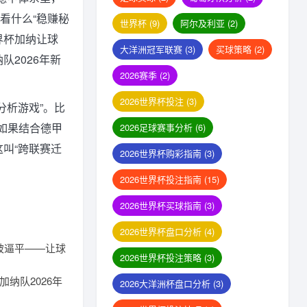
看什么“稳赚秘
世界杯
(9)
阿尔及利亚
(2)
界杯加纳让球
大洋洲冠军联赛
(3)
买球策略
(2)
2026年新
2026赛季
(2)
2026世界杯投注
(3)
分析游戏”。比
如果结合德甲
2026足球赛事分析
(6)
这叫“跨联赛迁
2026世界杯购彩指南
(3)
2026世界杯投注指南
(15)
2026世界杯买球指南
(3)
2026世界杯盘口分析
(4)
被逼平——让球
2026世界杯投注策略
(3)
纳队2026年
2026大洋洲杯盘口分析
(3)