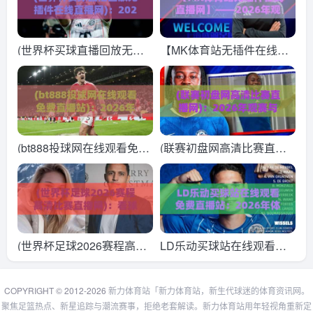
节你注意到了吗？
在线直播网)
(世界杯买球直播回放无插
【MK体育站无插件在线直
件在线直播网)：2026年观
播网】——2026年观赛新
赛指南，球迷必看的宝藏平
体验，告别卡顿的终极指南
台
(bt888投球网在线观看免费
(联赛初盘网高清比赛直播
直播站)：2026年球迷必藏
网)：2026年观赛与投注指
的免费直播观赛指南
南，球迷必备的实战攻略
(世界杯足球2026赛程高清
LD乐动买球站在线观看免
比赛直播网)：看球不迷
费直播站：2026年体育迷
路，这份观赛指南请收好！
的观赛新选择
COPYRIGHT © 2012-2026
新力体育站「新力体育站，新生代球迷的体育资讯网。
聚焦足篮热点、新星追踪与潮流赛事，拒绝老套解读。新力体育站用年轻视角重新定