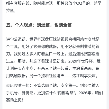
都有客服在线，随时能对话。那种只放个QQ号的，趁早
拉黑。
五、个人观点：别迷信，也别全信
讲句公道话，世界杯球盘压球站视频直播网站本身就是
个工具，用好了它是你的武器，用不好就是割韭菜的镰
刀。我见过太多人盯着盘口一晚上，最后连比赛都没看
进去。那啥，别忘了看球才是初衷。2026年世界杯，我
计划是买点小吃，开两三个站一起看，主站看画面，备
用站刷数据，另一个挂着社区聊天——这才叫享受嘛。
最后啰嗦一句：不管选哪个站，安全第一。别轻易输入
手机号、身份证，更别信什么“内部消息”。2026年，咱们
赛场上见！