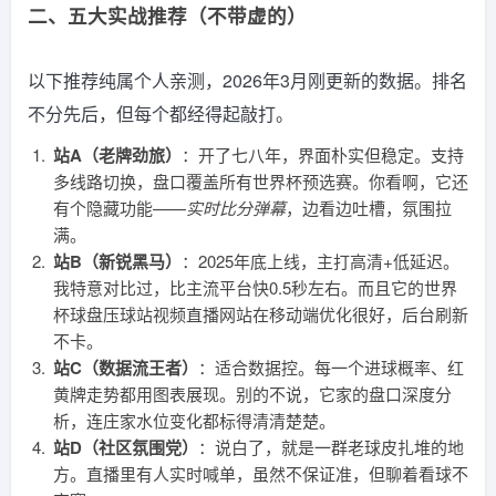
二、五大实战推荐（不带虚的）
以下推荐纯属个人亲测，2026年3月刚更新的数据。排名
不分先后，但每个都经得起敲打。
站A（老牌劲旅）
：开了七八年，界面朴实但稳定。支持
多线路切换，盘口覆盖所有世界杯预选赛。你看啊，它还
有个隐藏功能——
实时比分弹幕
，边看边吐槽，氛围拉
满。
站B（新锐黑马）
：2025年底上线，主打高清+低延迟。
我特意对比过，比主流平台快0.5秒左右。而且它的世界
杯球盘压球站视频直播网站在移动端优化很好，后台刷新
不卡。
站C（数据流王者）
：适合数据控。每一个进球概率、红
黄牌走势都用图表展现。别的不说，它家的盘口深度分
析，连庄家水位变化都标得清清楚楚。
站D（社区氛围党）
：说白了，就是一群老球皮扎堆的地
方。直播里有人实时喊单，虽然不保证准，但聊着看球不