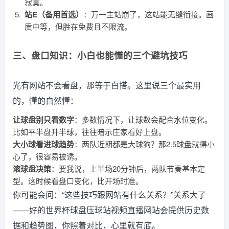
寂寞。
站E（备用首选）
：万一主站崩了，这站能无缝衔接。画
质中等，但胜在免费且不限流。
三、盘口知识：小白也能懂的三个避坑技巧
光有网站不会看盘，那等于白搭。这里说三个最实用
的，懂的自然懂：
让球盘别只看数字
：多数情况下，让球数会配合水位变化。
比如平半盘升半球，往往暗示庄家看好上盘。
大小球看进球趋势
：两队近期都是大球狗？那2.5球盘就得小
心了，很容易被诱。
滚球盘决策
：要我说，上半场20分钟后，两队节奏基本定
型。这时候看盘口变化，比开场时准。
你可能会问：“这些技巧跟网站有什么关系？”关系大了
——好的世界杯球盘压球站视频直播网站会提供历史数
据和趋势图，你照着对比，心里就有底。