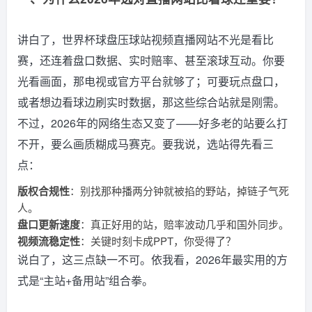
讲白了，世界杯球盘压球站视频直播网站不光是看比
赛，还连着盘口数据、实时赔率、甚至滚球互动。你要
光看画面，那电视或官方平台就够了；可要玩点盘口，
或者想边看球边刷实时数据，那这些综合站就是刚需。
不过，2026年的网络生态又变了——好多老的站要么打
不开，要么画质糊成马赛克。要我说，选站得先看三
点：
版权合规性
：别找那种播两分钟就被掐的野站，掉链子气死
人。
盘口更新速度
：真正好用的站，赔率波动几乎和国外同步。
视频流稳定性
：关键时刻卡成PPT，你受得了？
说白了，这三点缺一不可。依我看，2026年最实用的方
式是“主站+备用站”组合拳。