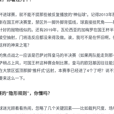
杯进球赛，就不能不提那些被反复播放的“神仙球”。记得2013年
斯在国王杯决赛里，禁区外一脚外脚背弧线，球直接挂死角——
计好的抛物线似的。还有2019年，瓦伦西亚的加梅罗在国王杯
凌空抽射，门将连反应都没来得及做。诶，我可不是在怀旧啊，你
这样的神来之笔？
的焦点战之一应该是巴萨对阵皇马的半决赛（如果两队能走到那
萨稍占上风，可国王杯这种赛会制比赛，皇马的欧冠基因往往能
在大禁区弧顶那脚“推杆式”远射，本赛季已经进了4个了吧？说
要来这么一下。
赛的“隐形规则”，你懂吗？
球迷光顾着看热闹，忽略了几个关键因素——比如裁判尺度、场