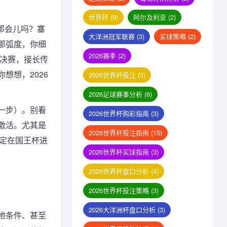
世界杯
(9)
阿尔及利亚
(2)
那会儿吗？塞
大洋洲冠军联赛
(3)
买球策略
(2)
那弧度，你细
2026赛季
(2)
半决赛，接长传
想想，2026
2026世界杯投注
(3)
2026足球赛事分析
(6)
一步）。别看
2026世界杯购彩指南
(3)
激活。尤其是
2026世界杯投注指南
(15)
不定在国王杯进
2026世界杯买球指南
(3)
2026世界杯盘口分析
(4)
2026世界杯投注策略
(3)
2026大洋洲杯盘口分析
(3)
地条件、甚至