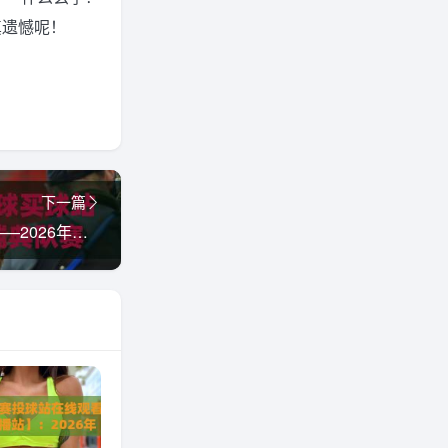
真遗憾呢！
下一篇
【世界杯瑞典足球买球站】——2026年瑞典队赛事分析与可靠平台选择指南