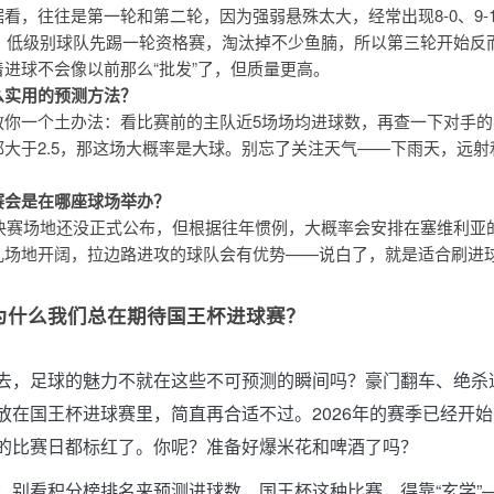
看，往往是第一轮和第二轮，因为强弱悬殊太大，经常出现8-0、9-
后，低级别球队先踢一轮资格赛，淘汰掉不少鱼腩，所以第三轮开始反
进球不会像以前那么“批发”了，但质量更高。
么实用的预测方法？
教你一个土办法：看比赛前的主队近5场场均进球数，再查一下对手的
大于2.5，那这场大概率是大球。别忘了关注天气——下雨天，远射
！
赛会是在哪座球场举办？
的决赛场地还没正式公布，但根据往年惯例，大概率会安排在塞维利亚
儿场地开阔，拉边路进攻的球队会有优势——说白了，就是适合刷进
为什么我们总在期待国王杯进球赛？
去，足球的魅力不就在这些不可预测的瞬间吗？豪门翻车、绝杀
放在国王杯进球赛里，简直再合适不过。2026年的赛季已经开
的比赛日都标红了。你呢？准备好爆米花和啤酒了吗？
：别看积分榜排名来预测进球数，国王杯这种比赛，得靠“玄学”