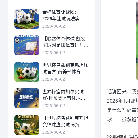
金杯体育让球网：
2026年让球玩法实战
指南，老球迷都在用呢
2026-06-02
【联赛体育体球-凯发
买球网足球体育】！
2026赛季你不能错过
2026-06-02
的五大亮点
世界杯乌兹别克斯坦压
球官方-南美杯体育堵
球赛：2026年跨境投
2026-06-02
注新玩法，你猜怎么
着？
话说回来，我
世界杯塞内加尔买球
赛-世预赛体育体球
2026年1
网：2026世预赛押注
2026-06-02
是什么？萨雷
指南与平台实测
【世界杯乌兹别克斯坦
球——虽然输
竞猜球盘买球-冠军联
赛体育足球买球站】：
2026-06-02
这些经典进
2026年乌兹别克斯坦