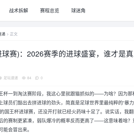
战术拆解
赛程总览
球迷角
速递
> 正文
进球赛)：2026赛季的进球盛宴，谁才是真
？
足坛速递
84
0
王杯一到淘汰赛阶段，我这心里就跟猫抓似的——为啥？因为那
上球员们豁出去拼进球的劲头，简直是足球世界里最纯粹的“暴力
6年的国王杯进球赛，还没开打就已经火药味十足了。说实话，我
后的赛制更紧凑，弱队爆冷的概率反而更高了——这意味着啥？
可能会冒出来。