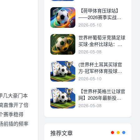
解析与实战策略
【荷甲体育压球站】
——2026赛季实战测
评与玩法全解析
2026-05-10
世界杯葡萄牙竞猜足球
买球-金杯比球站：
2026年葡萄牙队夺冠
2026-05-08
前景深度解析
(世界杯土耳其买球官
方-冠军杯体育投球
网)：2026年新手必知
2026-05-10
的三个投球策略
【世界杯英格兰让球官
甲几大豪门本
网】2026年最新投注
指南与避坑策略
简直像开了倍
2026-05-08
个赛季稳得
场前插的频率
推荐文章