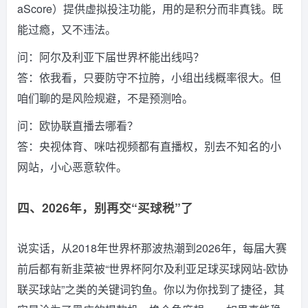
aScore）提供虚拟投注功能，用的是积分而非真钱。既
能过瘾，又不违法。
问：阿尔及利亚下届世界杯能出线吗？
答：依我看，只要防守不拉胯，小组出线概率很大。但
咱们聊的是风险规避，不是预测哈。
问：欧协联直播去哪看？
答：央视体育、咪咕视频都有直播权，别去不知名的小
网站，小心恶意软件。
四、2026年，别再交“买球税”了
说实话，从2018年世界杯那波热潮到2026年，每届大赛
前后都有新韭菜被“世界杯阿尔及利亚足球买球网站-欧协
联买球站”之类的关键词钓鱼。你以为你找到了捷径，其