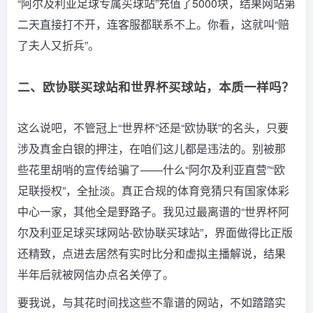
“阿尔及利亚足球专属买球站”充值了5000块，结果网站第
二天直接打不开，连客服都联系不上。你看，这就叫“赔
了夫人又折兵”。
二、欧协联买球站和世界杯买球站，本质一样吗？
这么说吧，不管冠上“世界杯”还是“欧协联”的名头，只要
涉及真金白银的押注，在咱们这儿都是违法的。别被那
些花里胡哨的宣传给骗了——什么“阿尔及利亚直营”“欧
足联授权”，全扯淡。真正合规的体育竞猜只有国家体彩
中心一家，其他全是野路子。我见过最离谱的“世界杯阿
尔及利亚足球买球网站-欧协联买球站”，界面做得比正版
还精致，点进去居然有实时比分和虚拟主播解说，结果
半年后就被网信办点名关停了。
要我说，与其花时间找这些不靠谱的网站，不如踏踏实