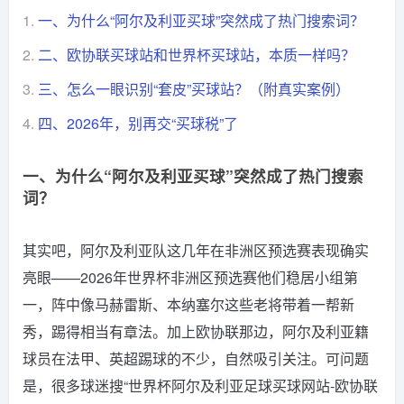
1.
一、为什么“阿尔及利亚买球”突然成了热门搜索词？
2.
二、欧协联买球站和世界杯买球站，本质一样吗？
3.
三、怎么一眼识别“套皮”买球站？（附真实案例）
4.
四、2026年，别再交“买球税”了
一、为什么“阿尔及利亚买球”突然成了热门搜索
词？
其实吧，阿尔及利亚队这几年在非洲区预选赛表现确实
亮眼——2026年世界杯非洲区预选赛他们稳居小组第
一，阵中像马赫雷斯、本纳塞尔这些老将带着一帮新
秀，踢得相当有章法。加上欧协联那边，阿尔及利亚籍
球员在法甲、英超踢球的不少，自然吸引关注。可问题
是，很多球迷搜“世界杯阿尔及利亚足球买球网站-欧协联