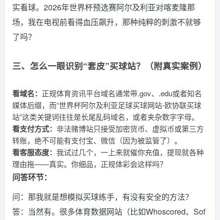
实看球。2026年世界杯预选赛阿尔及利亚对喀麦隆那
场，我在电视前看得血压飙升，那种纯粹的刺激不就够
了吗？
三、怎么一眼识别“套皮”买球站？（附真实案例）
看域名：
正规体育资讯平台域名通常带.gov、.edu或者知名
媒体后缀，而“世界杯阿尔及利亚足球买球网站-欧协联买球
站”这类关键词往往是长尾乱码域名，或者夹杂数字字母。
看支付方式：
非法赌博站只接受加密货币、虚拟币或第三方
转账，绝不可能有支付宝、微信（因为被监管了）。
看客服态度：
我试过几个，一上来就催你充值，提现就各种
理由拖——真实。你细品，正规体彩会这样吗？
问答环节：
问：那我就是想模拟买球练手，有没有安全的方法？
答：当然有。很多体育数据网站（比如Whoscored、Sof