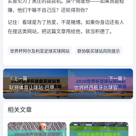
实是沦为了黑庄的提款机。换个角度想——如果真能稳
赚，他们干嘛不自己压？还轮得到你？
记住：看球是为了热爱，不是赌博。如果你身边还有人
在搜这类网站，把这篇文章甩给他，就当积德了。
世界杯阿尔及利亚足球买球网站
欧协联买球站风险提示
上一篇
下一篇
联赛体育让球站-巴甲体育压球：2026赛季巴甲让球盘口实战指南(联赛体育让球站-巴甲体育压球)
世界杯西班牙比球官网-意甲体育球盘比球：2026年赛事投注新趋势解析
相关文章