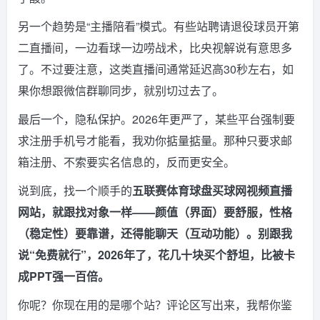
另一个趋势是“主播陪看”模式。有些站聘请退役球员开第
二直播间，一边看球一边唠战术，比央视解说有意思多
了。不过要注意，这类直播间通常延迟高30秒左右，如
果你想跟微信群聊同步，就别切过去了。
最后一个，隐私保护。2026年更严了，某些平台强制要
求注册手机号才能看，我劝你掂量掂量。那种只要求邮
箱注册、不索要实名信息的，反而更安全。
说到底，找一个顺手的
五联赛体育球盘买球网视频直播
网站，就跟找对象一样——颜值（界面）要舒服，性格
（稳定性）要靠谱，还得能聊天（互动功能）。别跟我
说“免费就行”，2026年了，花几十块买个舒坦，比被卡
成PPT强一百倍。
你呢？你现在用的是哪个站？评论区写出来，我帮你鉴