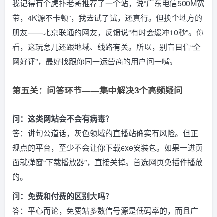
我记得有个虎扑老哥推荐了一个站，说“广东电信500M宽
带，4K源不卡顿”，我去试了试，还真行。但换个地方的
朋友——北京联通的网友，反馈说“有时会缓冲10秒”。你
看，这玩意儿还跟地域、线路有关。所以，别盲目信“全
网好评”，最好找跟你同一运营商的用户问一嘴。
第五关：问答环节——集中解决3个高频疑问
问：这类网站会不会有病毒？
答：讲句公道话，灰色领域的直播站确实有风险。但正
规点的平台，至少不会让你下载exe安装包。如果一进页
面就弹窗“下载播放器”，直接关掉。首选网页免插件播放
的。
问：免费和付费的区别大吗？
答：平心而论，免费站多数信号源是低码率的，而且广