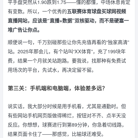
平手盘突然从1.90跌到1.75——懂的都懂，中场休息肯定
有变数。所以，一个优秀的
五联赛体育球盘买球网视频
直播网站，应该是“直播+数据”双核驱动，而不是硬塞一
堆广告让你点。
顺便说一句，千万别碰那些让你先充值再看的“独家高清”
站。2025年那会儿，有个站叫“XX体育”，充了199块年
费，结果一个月就关站跑路。要我说，找那种有免费试
用场次的平台，先试水，再决定留不留。
第三关：手机端和电脑端，体验差多远？
说实话，我大部分时候是用手机看，尤其是通勤时。但
有些网站手机网页版做得稀烂，按钮对不齐、点半天没
反应。你想想，球赛进行到第89分钟，你急着切线路，
结果页面卡住了——那感觉，比输球还难受。