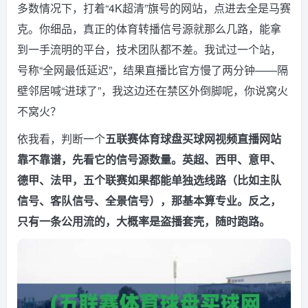
多数情况下，打着“4K超清”旗号的网站，点进去全是马赛
克。你细品，真正的体育转播信号源就那么几路，能拿
到一手流明的平台，技术团队都不差。我试过一个站，
号称“全网最低延迟”，结果直播比官方慢了两分钟——隔
壁邻居喊“进球了”，我这边还在禁区外倒脚呢，你说窝火
不窝火？
依我看，判断一个
五联赛体育球盘买球网视频直播网站
靠不靠谱，先看它的信号源数量。英超、西甲、意甲、
德甲、法甲，五个联赛如果都能单独选线路（比如主队
信号、客队信号、全景信号），那基本算专业。反之，
只有一条公用流的，大概率是盗播套壳，随时跑路。