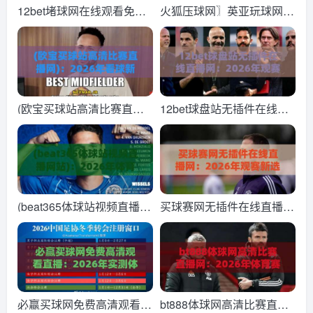
12bet堵球网在线观看免费
火狐压球网〗英亚玩球网高
直播站：2026年球迷必知
清比赛直播网：2026年体
的五大观赛新趋势
育迷必知的观赛新选择！
(欧宝买球站高清比赛直播
12bet球盘站无插件在线直
网)：2026年看球新姿势，
播网：2026年观赛新体
资深球迷实测报告
验，球迷必备神器
(beat365体球站视频直播网
买球赛网无插件在线直播
站)：2026年体育迷的终极
网：2026年观赛新选择，
观赛指南
告别卡顿与弹窗
必赢买球网免费高清观看直
bt888体球网高清比赛直播