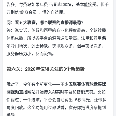
告多。付费站如果年费不超过200块，基本能接受。但千
万别信“终身会员”，懂的自然懂。
问：看五大联赛，哪个联赛的直播源最稳？
答：说实话，英超和西甲的商业化程度最高，全球转播
体系成熟，所以各平台的源普遍质量高。法甲和意甲偶
尔冷门场次，源会稀缺。德甲观众多，但半夜场次多，
服务器压力小，反而流畅。
第六关：2026年值得关注的3个新趋势
哦对了，今年有个新变化——不少
五联赛体育球盘买球
网视频直播网站
开始接入AI实时字幕和智能集锦。比如
你错过了一个进球，平台会自动剪出15秒高光，还带多
角度回放。这个功能用过都说香，省得你拖进度条拖到
手酸。