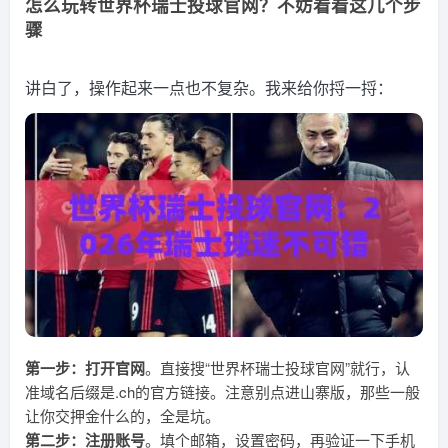
怎么玩转世界杯瑞士投球官网？不妨看看这几个步
骤
讲白了，操作起来一点也不复杂。我来给你捋一捋：
第一步：打开官网
。直接搜“世界杯瑞士投球官网”就行，认
准域名后缀是.ch的官方链接。注意别点进山寨版，那些一般
让你交押金什么的，全是坑。
第二步：注册账号
。填个邮箱，设置密码，再验证一下手机