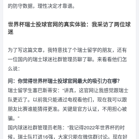
的防守数据，理性决定才靠谱。
世界杯瑞士投球官网的真实体验：我采访了两位球
迷
为了写这篇文章，我特意找了个瑞士留学的朋友，还有
一位国内的瑞士球迷社群管理员聊了聊。来看看他们怎
么说：
问：你觉得世界杯瑞士投球官网最大的吸引力在哪？
瑞士留学生塞巴斯蒂安：“讲真，这官网让我感觉跟瑞士
队更近了。以前我只能通过电视看他们，现在我可以跟
朋友比赛谁能猜得更准。关键是官方认证，不用担心被
骗。”
国内球迷社群管理员老陈：“我记得2022年世界杯的时
候，瑞士队打进16强，大家只能在微信群讨论。现在好