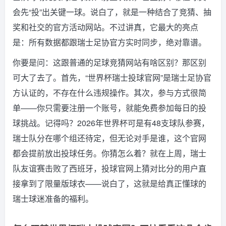
会先“投”出关键一球。说白了，就是一种结合了竞猜、抽
奖和社交的官方活动网站。不过讲真，它最大的亮点
是：所有数据都跟瑞士足协官方实时同步，绝对靠谱。
你要是问：这跟普通的足球竞猜网站有啥区别？那区别
可大了去了。首先，“世界杯瑞士投球官网”是瑞士足协官
方认证的，不存在什么违规操作。其次，参与方式很简
单——你只需要注册一个账号，就能免费参加每日的投
球挑战。记得吗？2026年世界杯可是有48支球队参赛，
瑞士队分在哪个组还待定，但无论对手是谁，这个官网
都会提前放出投球任务。你猜怎么着？就在上周，瑞士
队友谊赛击败了西班牙，投球官网上猜对比分的用户直
接拿到了限量版球衣——说白了，这就是给真正懂球的
瑞士球迷准备的福利。