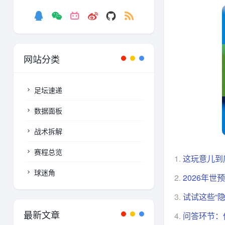
网站分类
足坛速递
数据面板
战术拆解
赛程总览
1.
这玩意儿到
球迷角
2.
2026年
3.
试试这些“
最新文章
4.
问答环节：