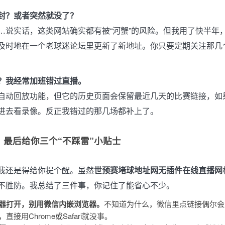
封？或者突然就没了？
…说实话，这类网站确实都有被“河蟹”的风险。但我用了快半年
及时地在一个老球迷论坛里更新了新地址。你只要定期关注那几
？我经常加班错过直播。
自动回放功能，但它的历史页面会保留最近几天的比赛链接，如
进去看录像。反正我错过的那几场都补上了。
，最后给你三个“不踩雷”小贴士
我还是得给你提个醒。虽然
世预赛堵球地址网无插件在线直播网
不胜防。我总结了三件事，你记住了能省心不少。
器打开，别用微信内嵌浏览器。
不知道为什么，微信里点链接偶尔会
直接用Chrome或Safari就没事。