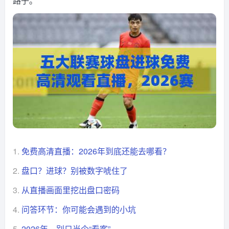
路子。
1.
免费高清直播：2026年到底还能去哪看？
2.
盘口？进球？别被数字唬住了
3.
从直播画面里挖出盘口密码
4.
问答环节：你可能会遇到的小坑
5.
2026年，别只当个“看客”