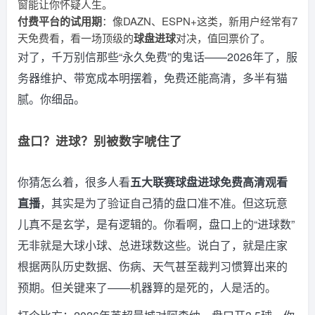
窗能让你怀疑人生。
付费平台的试用期
：像DAZN、ESPN+这类，新用户经常有7
天免费看，看一场顶级的
球盘进球
对决，值回票价了。
对了，千万别信那些“永久免费”的鬼话——2026年了，服
务器维护、带宽成本明摆着，免费还能高清，多半有猫
腻。你细品。
盘口？进球？别被数字唬住了
你猜怎么着，很多人看
五大联赛球盘进球免费高清观看
直播
，其实是为了验证自己猜的盘口准不准。但这玩意
儿真不是玄学，是有逻辑的。你看啊，盘口上的“进球数”
无非就是大球小球、总进球数这些。说白了，就是庄家
根据两队历史数据、伤病、天气甚至裁判习惯算出来的
预期。但关键来了——机器算的是死的，人是活的。