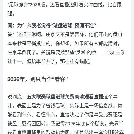
“足球魔方”2026版，边看直播边盯着实时曲线，比盲跟
强。
问：为什么我老觉得“球盘进球”预测不准？
答：这很正常啊。庄家又不是活雷锋，他们开出的盘口
本来就是平衡投注的。你想想，如果所有人都能猜对，
庄家早倒闭了。关键是要找那些“反常”的点——比如主队
让半一，但赔率却升了，那往往有猫腻。
2026年，别只当个“看客”
说到底，
五大联赛球盘进球免费高清观看直播
这个事
儿，表面上是为了省钱看球，实际上是一场信息战。你
能看到什么、看懂什么，直接决定了你是享受比赛还是
被盘口耍得团团转。我记得2025年底有个朋友，光靠半
夜看直播里球员的跑动热力图，就总结出一套“进球效率