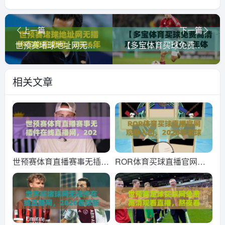
上一篇
下一篇
世预赛堵球地址网无插件在线直播网：2026年球迷必收藏的观赛指南
【多宝体育买球免费高清观看直播】：2026年体育迷的免费高清直播新选择
相关文章
世预赛体育直播赛事无插件
ROR体育买球直播官网观
在线直播网，2026终极看
看入口，2026年老球迷私
球指南来了
藏的几个实用经验