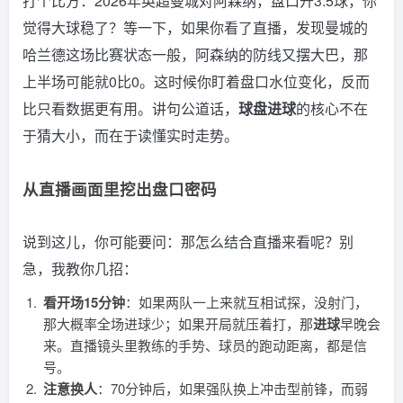
打个比方：2026年英超曼城对阿森纳，盘口开3.5球，你
觉得大球稳了？等一下，如果你看了直播，发现曼城的
哈兰德这场比赛状态一般，阿森纳的防线又摆大巴，那
上半场可能就0比0。这时候你盯着盘口水位变化，反而
比只看数据更有用。讲句公道话，
球盘进球
的核心不在
于猜大小，而在于读懂实时走势。
从直播画面里挖出盘口密码
说到这儿，你可能要问：那怎么结合直播来看呢？别
急，我教你几招：
看开场15分钟
：如果两队一上来就互相试探，没射门，
那大概率全场进球少；如果开局就压着打，那
进球
早晚会
来。直播镜头里教练的手势、球员的跑动距离，都是信
号。
注意换人
：70分钟后，如果强队换上冲击型前锋，而弱