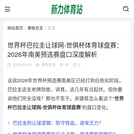
网站首页
>
赛程总览
> 正文
世界杯巴拉圭让球网-世俱杯体育球盘赛：
2026年南美预选赛盘口深度解析
2026-05-20
赛程总览
99
0
话说2026年世界杯预选赛南美区已经打到白热化阶段，
巴拉圭这支老牌劲旅，讲真，这几年有点起伏。但你要
说他们完全没戏？那也不至于。关键是怎么看这个“
世界
杯巴拉圭让球网-世俱杯体育球盘赛
”的盘口变化。
1.
巴拉圭的让球逻辑：防守铁血，进攻乏力？