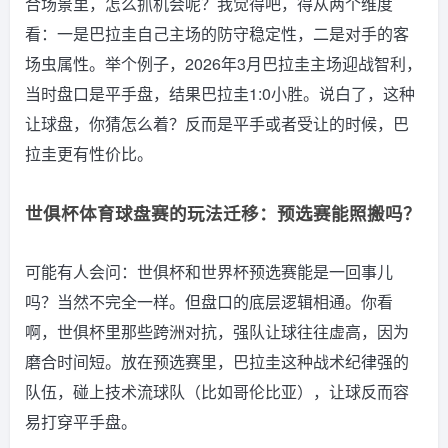
合场景里，怎么抓机会呢？我觉得吧，得从两个维度
看：一是巴拉圭自己主场的防守稳定性，二是对手的客
场虫属性。举个例子，2026年3月巴拉圭主场迎战智利，
当时盘口是平手盘，结果巴拉圭1:0小胜。说白了，这种
让球盘，你猜怎么着？反而是平手或者受让的时候，巴
拉圭更有性价比。
世俱杯体育球盘赛的玩法迁移：预选赛能照搬吗？
可能有人会问：世俱杯和世界杯预选赛能是一回事儿
吗？当然不完全一样。但盘口的底层逻辑相通。你看
啊，世俱杯里那些跨洲对抗，强队让球往往虚高，因为
磨合时间短。放在预选赛里，巴拉圭这种战术纪律强的
队伍，碰上技术流球队（比如哥伦比亚），让球反而容
易打穿平手盘。