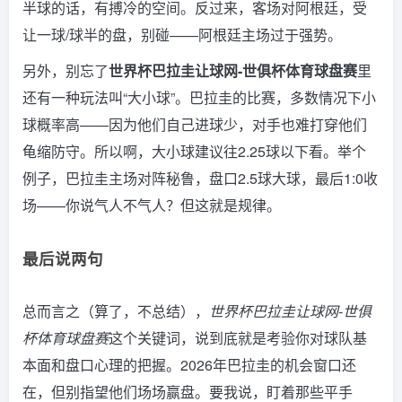
半球的话，有搏冷的空间。反过来，客场对阿根廷，受
让一球/球半的盘，别碰——阿根廷主场过于强势。
另外，别忘了
世界杯巴拉圭让球网-世俱杯体育球盘赛
里
还有一种玩法叫“大小球”。巴拉圭的比赛，多数情况下小
球概率高——因为他们自己进球少，对手也难打穿他们
龟缩防守。所以啊，大小球建议往2.25球以下看。举个
例子，巴拉圭主场对阵秘鲁，盘口2.5球大球，最后1:0收
场——你说气人不气人？但这就是规律。
最后说两句
总而言之（算了，不总结），
世界杯巴拉圭让球网-世俱
杯体育球盘赛
这个关键词，说到底就是考验你对球队基
本面和盘口心理的把握。2026年巴拉圭的机会窗口还
在，但别指望他们场场赢盘。要我说，盯着那些平手