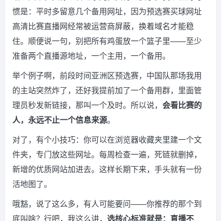
惯是：平时多留意几个备用网址，因为预选赛买球网址
高清比赛直播网经常被运营商屏蔽，换着域名才能稳
住。顺便说一句，别把所有鸡蛋放一个篮子里——至少
准备两个直播源地址，一个主用，一个备用。
举个例子啊，前段时间亚洲区预选赛，中国队那场我用
的主站突然炸了，还好我提前加了一个备用群，里面管
理员秒发新链接，那叫一个及时。所以说，
会看比赛的
人，永远不止一个信息来源
。
对了，有个小技巧：你可以在浏览器收藏夹里建一个文
件夹，专门放这些网址。每周检查一遍，死链就删掉，
新增的优质网站加进去。这样长期下来，手头就有一份
活地图了。
哦豁，说了这么多，有人可能要问——你推荐的那个到
底叫啥？行吧，我这么讲，
选核心标准就是：直播不