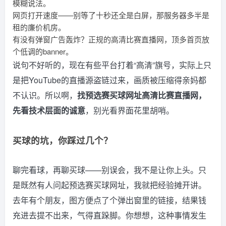
模糊说法。
网页打开速度——别等了十秒还全是白屏，那服务器多半是
租的廉价机房。
有没有弹窗广告轰炸？正规的高清比赛直播网，顶多首页放
个低调的banner。
说句不好听的，现在有些平台打着“高清”旗号，实际上只
是把YouTube的直播源盗链过来，画质被压缩得亲妈都
不认识。所以啊，
找预选赛买球网址高清比赛直播网，
先看技术层面的诚意
，别光看界面花里胡哨。
买球的坑，你踩过几个？
聊完看球，再聊买球——别误会，我不是让你上头。只
是既然有人问起预选赛买球网址，我就把经验摊开讲。
去年有个朋友，图方便点了个弹出窗里的链接，结果钱
充进去提不出来，气得直跺脚。你想想，这种事情发生