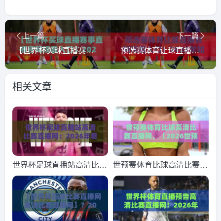
上一篇
下一篇
【世界杯买球直播赛事直播官网观看入口】2026年最新指南：怎样找到靠谱高清渠道
预选赛体育让球直播官网观看入口：2026年如何快速找到可靠平台？
相关文章
世界杯足球直播站高清比赛
世预赛体育比球高清比赛直
直播网：2026年看球新选
播网，【2026世预赛】球
择，这些平台让你不错过每
迷圈都在用的观赛神器
一脚射门