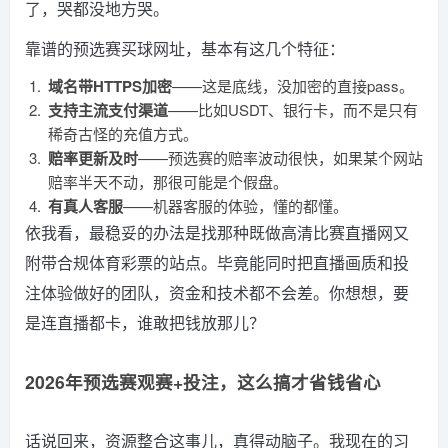
了，哭都没地方哭。
靠谱的预选赛买球网址，基本有这几个特征：
域名带HTTPS加密
——这是底线，没加密的直接pass。
支持主流支付渠道
——比如USDT、银行卡，而不是只有
稀奇古怪的充值方式。
赔率更新及时
——预选赛的赔率波动很快，如果某个网站
赔率半天不动，那很可能是个假盘。
有真人客服
——机器客服的体验，懂的都懂。
依我看，最稳妥的办法是找那种既做高清比赛直播网又
附带合规体育彩票的站点。毕竟能同时把直播画质和投
注体验做好的团队，资金和技术都不会差。你想想，要
是连直播都卡，谁敢把钱放那儿？
2026年预选赛观赛+投注，这么搞才省钱省心
话说回来，资源整合这事儿，真得动脑子。我现在的习