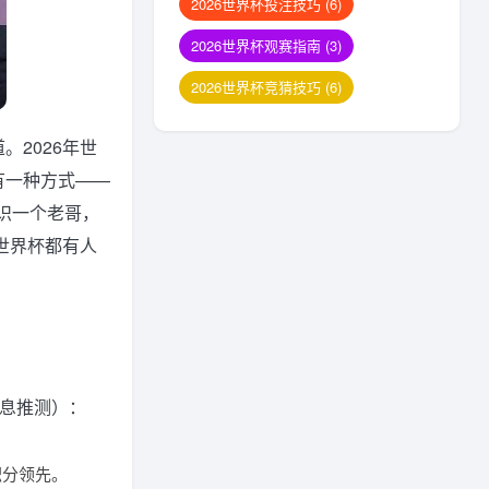
2026世界杯投注技巧
(6)
2026世界杯观赛指南
(3)
2026世界杯竞猜技巧
(6)
2026年世
有一种方式——
识一个老哥，
世界杯都有人
。
信息推测）：
积分领先。