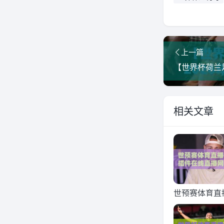
上一篇
相关文章
世预赛体育直
无插件在线直
2026终极看