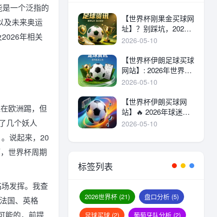
能是一个泛指的
【世界杯刚果金买球网
杯以及未来奥运
址】？别踩坑，2026
2026年相关
年观赛指南来了
2026-05-10
【世界杯伊朗足球买球
网站】: 2026年世界杯
伊朗队表现与安全投注
2026-05-10
指南
【世界杯伊朗买球网
还在欧洲踢，但
站】🔥 2026年球迷必
看：如何辨别靠谱平台
了几个妖人
2026-05-10
与避坑指南
。说起来，20
啊，世界杯周期
标签列表
临场发挥。我查
2026世界杯
(21)
盘口分析
(5)
但法国、英格
可能的，前提
足球买球
(2)
葡萄牙队分析
(2)