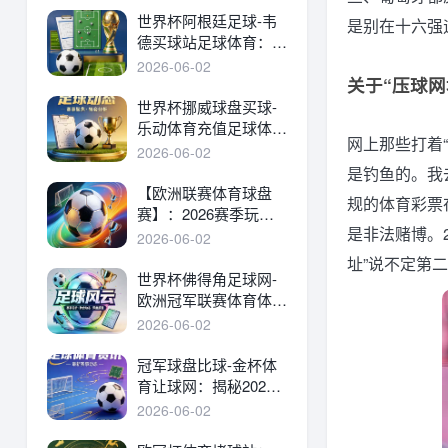
世界杯竞猜全攻略与冠
世界杯阿根廷足球-韦
是别在十六强
军联赛买球站推荐
德买球站足球体育：
2026年最热观赛与投
2026-06-02
关于“压球
注指南
世界杯挪威球盘买球-
乐动体育充值足球体
网上那些打着
育：2026年北欧足球
2026-06-02
投注新风向
是钓鱼的。我
【欧洲联赛体育球盘
规的体育彩票
赛】：2026赛季玩法
是非法赌博。
升级，老球迷也得重新
2026-06-02
当学徒
址”说不定第
世界杯佛得角足球网-
欧洲冠军联赛体育体球
网：一个老球迷的
2026-06-02
2026观赛新发现
冠军球盘比球-金杯体
育让球网：揭秘2026
年足彩新玩法与实战策
2026-06-02
略(冠军球盘比球)