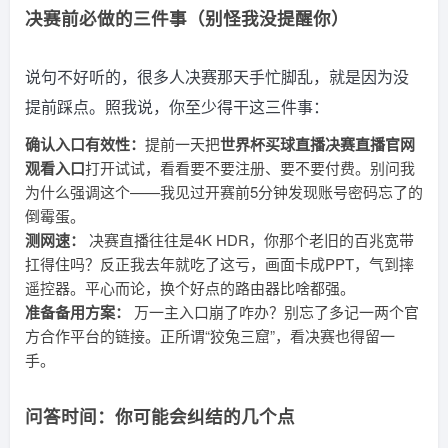
决赛前必做的三件事（别怪我没提醒你）
说句不好听的，很多人决赛那天手忙脚乱，就是因为没
提前踩点。照我说，你至少得干这三件事：
确认入口有效性：
提前一天把
世界杯买球直播决赛直播官网
观看入口
打开试试，看看要不要注册、要不要付费。别问我
为什么强调这个——我见过开赛前5分钟发现账号密码忘了的
倒霉蛋。
测网速：
决赛直播往往是4K HDR，你那个老旧的百兆宽带
扛得住吗？反正我去年就吃了这亏，画面卡成PPT，气到摔
遥控器。平心而论，换个好点的路由器比啥都强。
准备备用方案：
万一主入口崩了咋办？别忘了多记一两个官
方合作平台的链接。正所谓“狡兔三窟”，看决赛也得留一
手。
问答时间：你可能会纠结的几个点