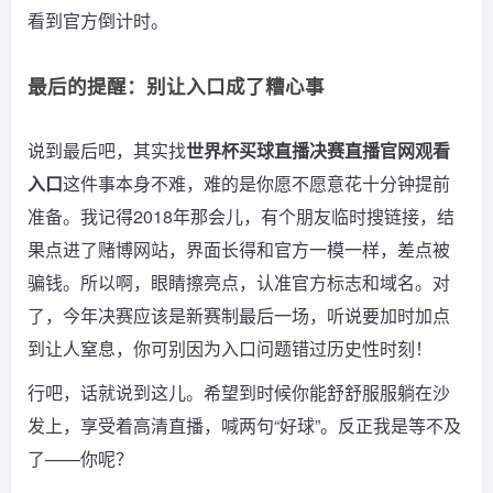
看到官方倒计时。
最后的提醒：别让入口成了糟心事
说到最后吧，其实找
世界杯买球直播决赛直播官网观看
入口
这件事本身不难，难的是你愿不愿意花十分钟提前
准备。我记得2018年那会儿，有个朋友临时搜链接，结
果点进了赌博网站，界面长得和官方一模一样，差点被
骗钱。所以啊，眼睛擦亮点，认准官方标志和域名。对
了，今年决赛应该是新赛制最后一场，听说要加时加点
到让人窒息，你可别因为入口问题错过历史性时刻！
行吧，话就说到这儿。希望到时候你能舒舒服服躺在沙
发上，享受着高清直播，喊两句“好球”。反正我是等不及
了——你呢？