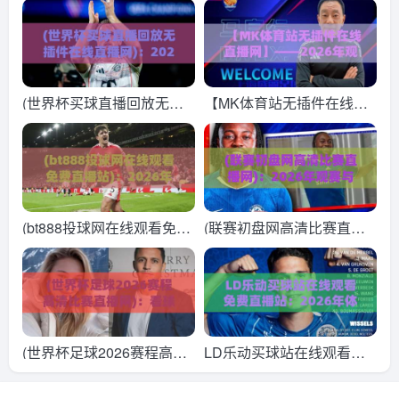
费高清观看直播】：2026
播网，2026终极观赛指
世界杯观赛新姿势，这些细
南！(世预赛进球网无插件
节你注意到了吗？
在线直播网)
(世界杯买球直播回放无插
【MK体育站无插件在线直
件在线直播网)：2026年观
播网】——2026年观赛新
赛指南，球迷必看的宝藏平
体验，告别卡顿的终极指南
台
(bt888投球网在线观看免费
(联赛初盘网高清比赛直播
直播站)：2026年球迷必藏
网)：2026年观赛与投注指
的免费直播观赛指南
南，球迷必备的实战攻略
(世界杯足球2026赛程高清
LD乐动买球站在线观看免
比赛直播网)：看球不迷
费直播站：2026年体育迷