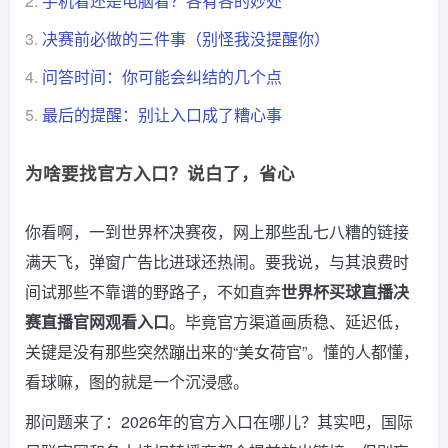
2.
手机看还是电脑看？各有各的妙处
3.
决赛前必做的三件事（别怪我没提醒你）
4.
问答时间：你可能会纠结的几个点
5.
最后的提醒：别让入口成了糟心事
为啥要找官方入口？说白了，省心
你看啊，一到世界杯决赛夜，网上那些乱七八糟的链接
满天飞，弹窗广告比进球还热闹。要我说，与其浪费时
间试那些不靠谱的野路子，不如直奔
世界杯买球直播决
赛直播官网观看入口
。毕竟官方渠道画质稳、延迟低，
关键是没有那些突然蹦出来的“美女荷官”。懂的人都懂，
看球嘛，图的就是一个沉浸感。
那问题来了：2026年的官方入口在哪儿？其实吧，国际