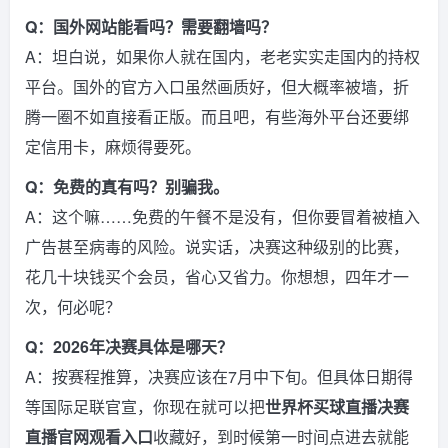
Q：国外网站能看吗？需要翻墙吗？
A：坦白说，如果你人就在国内，老老实实走国内的持权
平台。国外的官方入口虽然画质好，但大概率被墙，折
腾一圈不如直接看正版。而且吧，有些海外平台还要绑
定信用卡，麻烦得要死。
Q：免费的真有吗？别骗我。
A：这个嘛……免费的午餐不是没有，但你要冒着被植入
广告甚至病毒的风险。说实话，决赛这种级别的比赛，
花几十块钱买个会员，省心又省力。你想想，四年才一
次，何必呢？
Q：2026年决赛具体是哪天？
A：按赛程推算，决赛应该在7月中下旬。但具体日期得
等国际足联官宣，你现在就可以把
世界杯买球直播决赛
直播官网观看入口
收藏好，到时候第一时间点进去就能