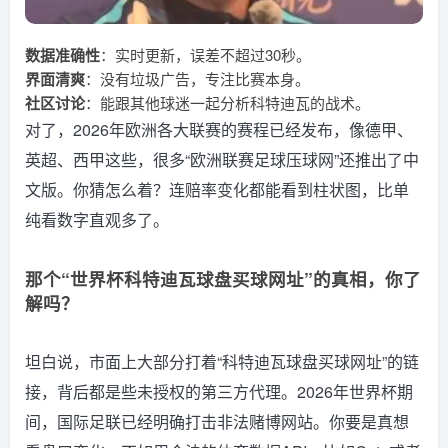
数据准确性
：实时更新，误差不超过30秒。
界面清爽
：没有垃圾广告，专注比赛本身。
社区讨论
：能跟其他球迷一起分析科特迪瓦的战术。
对了，2026年欧洲各大联赛的赛程已经发布，像德甲、
英超、西甲这些，很多“欧洲联赛足球压球网”还推出了中
文版。你猜怎么着？连赔率变化都能看到柱状图，比单
纯看数字直观多了。
那个“世界杯科特迪瓦球盘买球网址”的真相，你了
解吗？
坦白说，市面上大部分打着“科特迪瓦球盘买球网址”的链
接，背后都是些未授权的第三方代理。2026年世界杯期
间，国际足联已经明确打击非法赌博网站。你要是真想