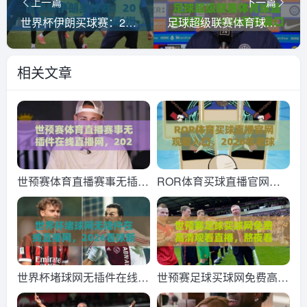
上一篇
下一篇
世界杯伊朗买球赛：2026年球迷必知的购彩指南与风险提示
足球超级联赛体育球盘买球网：2026赛季盘口数据与趋势解读
相关文章
世预赛体育直播赛事无插件
ROR体育买球直播官网观
在线直播网，2026终极看
看入口，2026年老球迷私
球指南来了
藏的几个实用经验
世界杯堵球网无插件在线直
世预赛足球买球网免费高清
播网，2026看球新姿势？
观看直播，熬夜看球别错过