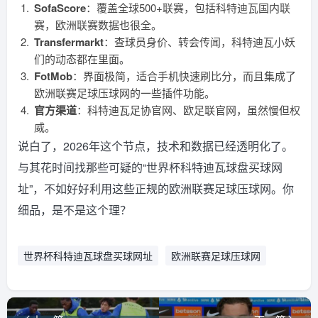
SofaScore
：覆盖全球500+联赛，包括科特迪瓦国内联
赛，欧洲联赛数据也很全。
Transfermarkt
：查球员身价、转会传闻，科特迪瓦小妖
们的动态都在里面。
FotMob
：界面极简，适合手机快速刷比分，而且集成了
欧洲联赛足球压球网的一些插件功能。
官方渠道
：科特迪瓦足协官网、欧足联官网，虽然慢但权
威。
说白了，2026年这个节点，技术和数据已经透明化了。
与其花时间找那些可疑的“世界杯科特迪瓦球盘买球网
址”，不如好好利用这些正规的欧洲联赛足球压球网。你
细品，是不是这个理？
世界杯科特迪瓦球盘买球网址
欧洲联赛足球压球网