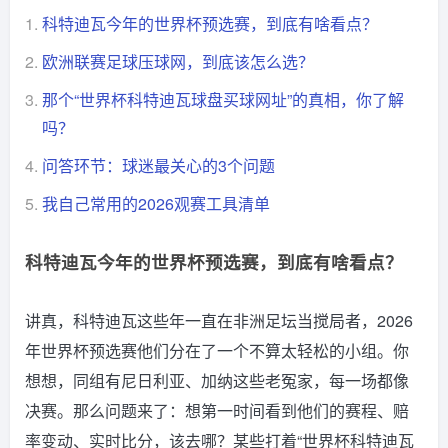
1.
科特迪瓦今年的世界杯预选赛，到底有啥看点？
2.
欧洲联赛足球压球网，到底该怎么选？
3.
那个“世界杯科特迪瓦球盘买球网址”的真相，你了解
吗？
4.
问答环节：球迷最关心的3个问题
5.
我自己常用的2026观赛工具清单
科特迪瓦今年的世界杯预选赛，到底有啥看点？
讲真，科特迪瓦这些年一直在非洲足坛当搅局者，2026
年世界杯预选赛他们分在了一个不算太轻松的小组。你
想想，同组有尼日利亚、加纳这些老冤家，每一场都像
决赛。那么问题来了：想第一时间看到他们的赛程、赔
率变动、实时比分，该去哪？某些打着“世界杯科特迪瓦